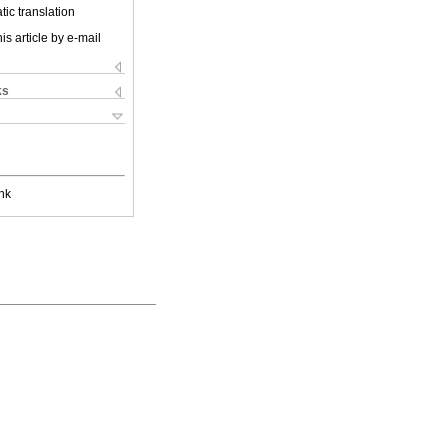
ic translation
is article by e-mail
ks
nk