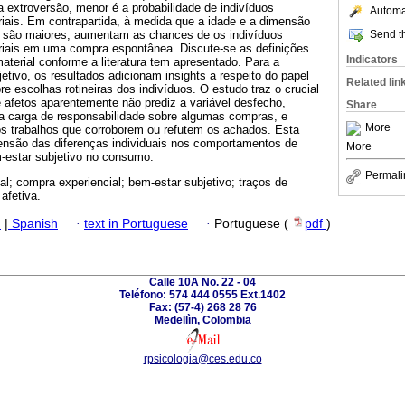
 a extroversão, menor é a probabilidade de indivíduos
Automat
iais. Em contrapartida, à medida que a idade e a dimensão
Send th
l são maiores, aumentam as chances de os indivíduos
iais em uma compra espontânea. Discute-se as definições
Indicators
aterial conforme a literatura tem apresentado. Para a
jetivo, os resultados adicionam insights a respeito do papel
Related lin
re escolhas rotineiras dos indivíduos. O estudo traz o crucial
 afetos aparentemente não prediz a variável desfecho,
Share
 carga de responsabilidade sobre algumas compras, e
More
os trabalhos que corroborem ou refutem os achados. Esta
nsão das diferenças individuais nos comportamentos de
More
-estar subjetivo no consumo.
Permali
l; compra experiencial; bem-estar subjetivo; traços de
afetiva.
h
|
Spanish
·
text in Portuguese
·
Portuguese (
pdf
)
Calle 10A No. 22 - 04
Teléfono: 574 444 0555 Ext.1402
Fax: (57-4) 268 28 76
Medellìn, Colombia
rpsicologia@ces.edu.co