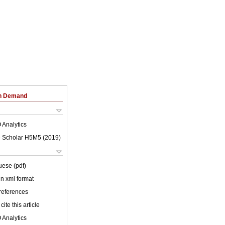
on Demand
 Analytics
 Scholar H5M5 (
2019
)
uese (pdf)
 in xml format
 references
cite this article
 Analytics