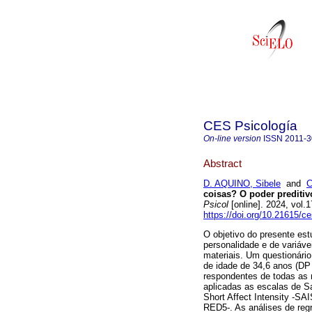
CES Psicología
On-line version
ISSN
2011-
Abstract
D. AQUINO, Sibele
and
C
coisas? O poder preditiv
Psicol
[online]. 2024, vol
https://doi.org/10.21615/c
O objetivo do presente estu
personalidade e de variáv
materiais. Um questionário
de idade de 34,6 anos (DP
respondentes de todas as 
aplicadas as escalas de S
Short Affect Intensity -SA
RED5-. As análises de reg