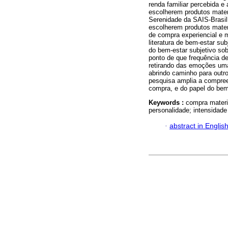
renda familiar percebida e
escolherem produtos mater
Serenidade da SAIS-Brasi
escolherem produtos mater
de compra experiencial e m
literatura de bem-estar sub
do bem-estar subjetivo sob
ponto de que frequência de
retirando das emoções uma
abrindo caminho para outr
pesquisa amplia a compree
compra, e do papel do bem
Keywords :
compra materia
personalidade; intensidade 
·
abstract in Englis