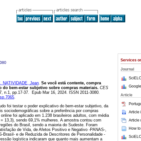
Services 
3080
Journal
SciELO
. NATIVIDADE, Jean
.
Se você está contente, compra
Google
o do bem-estar subjetivo sobre compras materiais.
CES
.17, n.1, pp.17-37. Epub Mar 16, 2024. ISSN 2011-3080.
Article
esp.7065
.
Portug
do foi testar o poder explicativo do bem-estar subjetivo, da
eis sociodemográficas sobre a preferência por compras
Article
 online foi aplicado em 1.238 brasileiros adultos, com média
 = 13,3), sendo 69,1% mulheres. A amostra contou com
Article
regiões do Brasil, sendo a maioria do Sudeste. Foram
How to 
atisfação de Vida, de Afetos Positivo e Negativo -PANAS-,
IS-Brasil- e de Reduzida de Descritores de Personalidade -
SciELO
ressão logística indicaram que quanto mais aumentam a