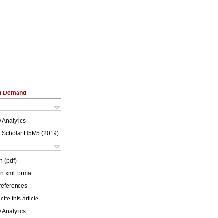
on Demand
 Analytics
 Scholar H5M5 (
2019
)
h (pdf)
 in xml format
 references
cite this article
 Analytics