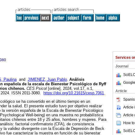
Services 
3080
Journal
SciELO
 Paulina
and
JIMENEZ, Juan Pablo
.
Análisis
Google
ón española de la escala de Bienestar Psicológico de Ryff
rios chilenos.
CES Psicol
[online]. 2024, vol.17, n.1,
Article
, 2024. ISSN 2011-3080.
https://doi.org/10.21615/cesp.7061
.
Spanis
icológico se ha convertido en el último tiempo en un
der la salud. El presente estudio tuvo por objetivo realizar
Article
e la versión española de la Escala de Bienestar Psicológico
sychological Well-being) en una muestra no probabilística
Article
itarios chilenos entre 18 y 25 años, hombres y mujeres. Para
How to 
 análisis: factorial confirmatorio (CFA), de consistencia
, y la validez divergente con la Escala de Depresión de Beck
SciELO
ivo fue caracterizar la muestra en función de su bienestar