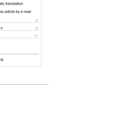
ic translation
is article by e-mail
ks
nk