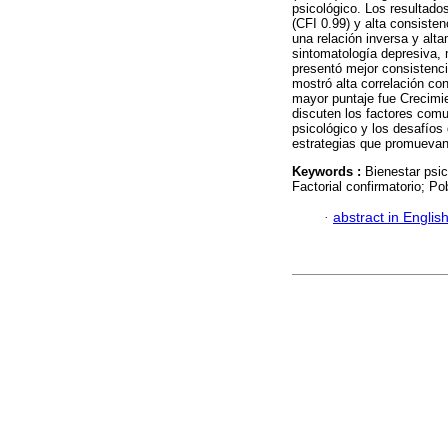
psicológico. Los resultad
(CFI 0.99) y alta consisten
una relación inversa y alta
sintomatología depresiva,
presentó mejor consistenci
mostró alta correlación co
mayor puntaje fue Crecimi
discuten los factores comu
psicológico y los desafíos
estrategias que promuevan 
Keywords :
Bienestar psic
Factorial confirmatorio; Po
·
abstract in Englis