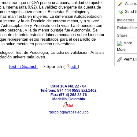
os muestran que el CFA posee una buena calidad de ajuste
Automat
cia interna (alfa 0.92). La validez divergente da cuenta de
Send th
mente significativa entre el Bienestar Psicológico y
 más manifiesta en mujeres. La dimensión Autoaceptación
Indicators
a interna, y la de Dominio del entorno menor, y a su vez
n Autoaceptación y Propósito en la vida. La dimensión con
Related lin
ento personal, y la de menor puntaje fue Autonomía. Se
nes de distintos estudios latinoamericanos sobre bienestar
Share
 que representan estos resultados para el desarrollo de
More
la salud mental en población universitaria.
More
ológico; Test de Psicología; Estudio de validación; Análisis
blación universitaria joven.
Permali
h
·
text in Spanish
·
Spanish (
pdf
)
Calle 10A No. 22 - 04
Teléfono: 574 444 0555 Ext.1402
Fax: (57-4) 268 28 76
Medellìn, Colombia
rpsicologia@ces.edu.co