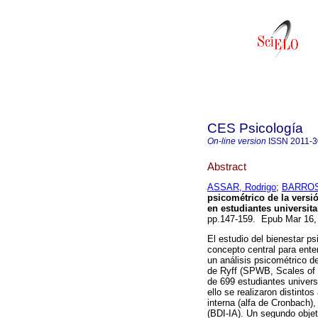
CES Psicología
On-line version
ISSN
2011-
Abstract
ASSAR, Rodrigo
;
BARROS,
psicométrico de la versi
en estudiantes universita
pp.147-159. Epub Mar 16
El estudio del bienestar ps
concepto central para enten
un análisis psicométrico d
de Ryff (SPWB, Scales of P
de 699 estudiantes univers
ello se realizaron distintos
interna (alfa de Cronbach)
(BDI-IA). Un segundo objet