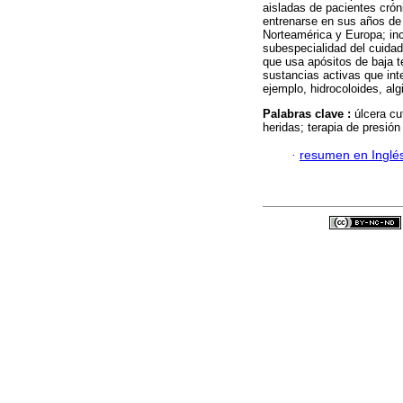
aisladas de pacientes cró
entrenarse en sus años de
Norteamérica y Europa; in
subespecialidad del cuidado
que usa apósitos de baja t
sustancias activas que int
ejemplo, hidrocoloides, alg
Palabras clave :
úlcera cu
heridas; terapia de presión
·
resumen en Inglé