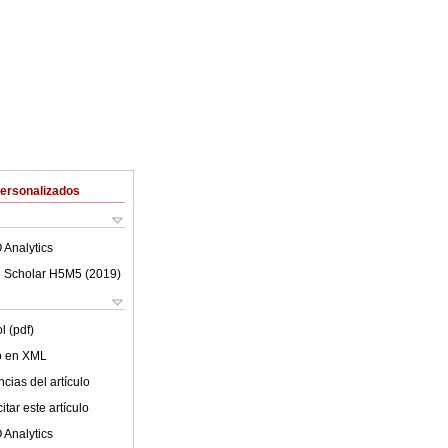
Personalizados
 Analytics
 Scholar H5M5 (
2019
)
l (pdf)
lo en XML
cias del artículo
tar este artículo
 Analytics