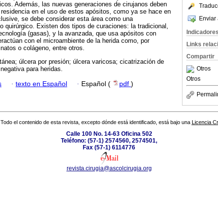
nicos. Además, las nuevas generaciones de cirujanos deben
Traduc
 residencia en el uso de estos apósitos, como ya se hace en
Enviar 
clusive, se debe considerar esta área como una
 quirúrgico. Existen dos tipos de curaciones: la tradicional,
Indicadore
ecnología (gasas), y la avanzada, que usa apósitos con
eractúan con el microambiente de la herida como, por
Links rela
inatos o colágeno, entre otros.
Compartir
tánea; úlcera por presión; úlcera varicosa; cicatrización de
Otros
 negativa para heridas.
Otros
s
·
texto en Español
·
Español (
pdf
)
Permali
Todo el contenido de esta revista, excepto dónde está identificado, está bajo una
Licencia 
Calle 100 No. 14-63 Oficina 502
Teléfono: (57-1) 2574560, 2574501,
Fax (57-1) 6114776
revista.cirugia@ascolcirugia.org