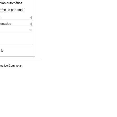
ción automática
articulo por email
s
cionados
nk
Creative Commons