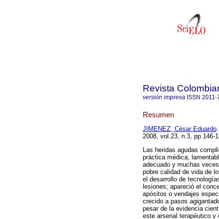
Revista Colombia
versión impresa
ISSN
2011-
Resumen
JIMENEZ, César Eduardo
.
2008, vol.23, n.3, pp.146-
Las heridas agudas compli
práctica médica; lamentabl
adecuado y muchas veces e
pobre calidad de vida de l
el desarrollo de tecnología
lesiones; apareció el conc
apósitos o vendajes especi
crecido a pasos agigantado
pesar de la evidencia cien
este arsenal terapéutico y