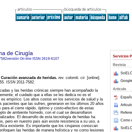
na de Cirugía
Servicios 
7582
versión On-line
ISSN
2619-6107
Revista
SciELO
Curación avanzada de heridas.
rev. colomb. cir.
[online].
Google
155. ISSN 2011-7582.
Articulo
cadas y las heridas crónicas siempre han acompañado la
emente, el cuidado que a ellas se les dedica no es el
Españo
s empírico. Los altos costos en los servicios de salud y la
os pacientes que las sufren, generaron en los últimos 20 años
Articu
s para el cierre rápido, óptimo y costo-efectivo de estas
epto de ambiente húmedo, con el cual se desarrollaron
Referen
alizados. El desarrollo de esta tecnología de heridas ha
Como ci
s, pero en nuestro país aún existe resistencia a su uso, a
tífica existente. Es importante que los cirujanos conozcan
SciELO
 enfoquen las heridas de manera holística y no como lesiones