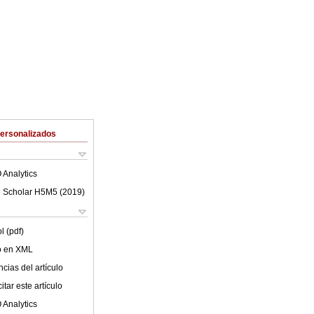
Personalizados
 Analytics
 Scholar H5M5 (
2019
)
l (pdf)
lo en XML
cias del artículo
tar este artículo
 Analytics