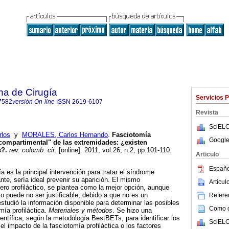
na de Cirugía
Servicios 
7582
versión On-line
ISSN
2619-6107
Revista
SciELO
los
y
MORALES, Carlos Hernando
.
Fasciotomía
Google
"compartimental" de las extremidades: ¿existen
s?.
rev. colomb. cir.
[online]. 2011, vol.26, n.2, pp.101-110.
Articulo
Españo
a es la principal intervención para tratar el síndrome
nte, sería ideal prevenir su aparición. El mismo
Articu
pero profiláctico, se plantea como la mejor opción, aunque
o puede no ser justificable, debido a que no es un
Referen
studió la información disponible para determinar las posibles
Como ci
mía profiláctica.
Materiales y métodos
. Se hizo una
ientífica, según la metodología BestBETs, para identificar los
SciELO
l impacto de la fasciotomía profiláctica o los factores