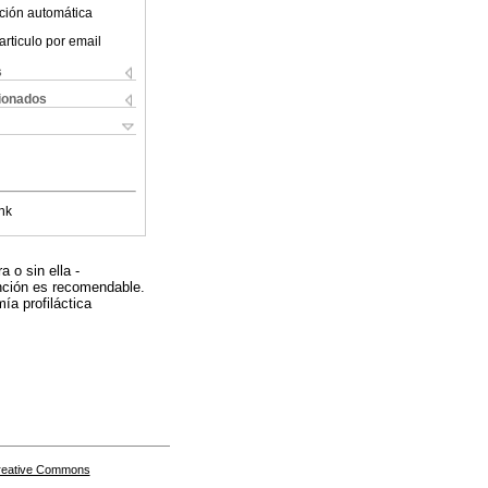
ción automática
articulo por email
s
cionados
nk
 o sin ella -
vención es recomendable.
a profiláctica
Creative Commons