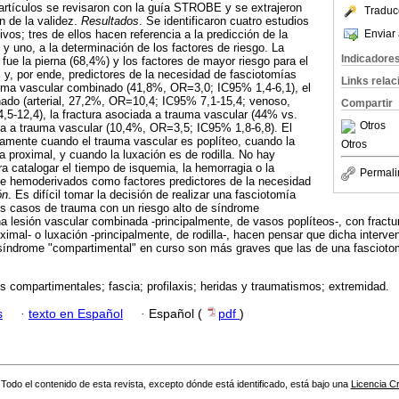
 artículos se revisaron con la guía STROBE y se extrajeron
Traduc
n de la validez.
Resultados
. Se identificaron cuatro estudios
Enviar 
vos; tres de ellos hacen referencia a la predicción de la
y uno, a la determinación de los factores de riesgo. La
Indicadore
fue la pierna (68,4%) y los factores de mayor riesgo para el
y, por ende, predictores de la necesidad de fasciotomías
Links rela
rauma vascular combinado (41,8%, OR=3,0; IC95% 1,4-6,1), el
ado (arterial, 27,2%, OR=10,4; IC95% 7,1-15,4; venoso,
Compartir
-12,4), la fractura asociada a trauma vascular (44% vs.
Otros
da a trauma vascular (10,4%, OR=3,5; IC95% 1,8-6,8). El
vamente cuando el trauma vascular es poplíteo, cuando la
Otros
bia proximal, y cuando la luxación es de rodilla. No hay
a catalogar el tiempo de isquemia, la hemorragia o la
Permali
de hemoderivados como factores predictores de la necesidad
ón
. Es difícil tomar la decisión de realizar una fasciotomía
nos casos de trauma con un riesgo alto de síndrome
 lesión vascular combinada -principalmente, de vasos poplíteos-, con fractura
oximal- o luxación -principalmente, de rodilla-, hacen pensar que dicha inter
índrome "compartimental" en curso son más graves que las de una fasciotomí
 compartimentales; fascia; profilaxis; heridas y traumatismos; extremidad.
s
·
texto en Español
·
Español (
pdf
)
Todo el contenido de esta revista, excepto dónde está identificado, está bajo una
Licencia 