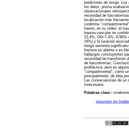
predictores de riesgo. Los
los datos, previa evaluació
observacionales retrospecti
necesidad de fasciotomías 
localización más frecuente 
síndrome "compartimental" 
fueron, en su orden: el t
trauma vascular no combin
23,4%, OR=7,4%; IC95% 4,5
19%) y la luxación asocia
riesgo aumenta significati
fractura es abierta o en ti
hallazgos concluyentes par
necesidad de transfusión 
de fasciotomías.
Conclusi
profiláctica, pero en algu
"compartimental", como una
principalmente, de tibia pr
Las consecuencias de un s
innecesaria.
Palabras clave :
síndromes
·
resumen en Inglé