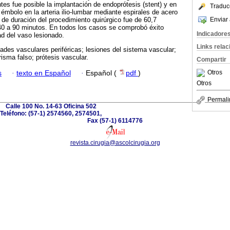
es fue posible la implantación de endoprótesis (stent) y en
Traduc
émbolo en la arteria ilio-lumbar mediante espirales de acero
Enviar 
 de duración del procedimiento quirúrgico fue de 60,7
40 a 90 minutos. En todos los casos se comprobó éxito
Indicadore
ad del vaso lesionado.
Links rela
des vasculares periféricas; lesiones del sistema vascular;
risma falso; prótesis vascular.
Compartir
Otros
s
·
texto en Español
·
Español (
pdf
)
Otros
Permali
Calle 100 No. 14-63 Oficina 502
Teléfono: (57-1) 2574560, 2574501,
Fax (57-1) 6114776
revista.cirugia@ascolcirugia.org