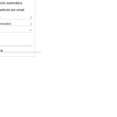
ción automática
articulo por email
s
cionados
nk