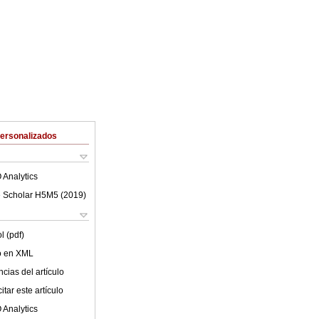
Personalizados
 Analytics
 Scholar H5M5 (
2019
)
l (pdf)
lo en XML
cias del artículo
tar este artículo
 Analytics