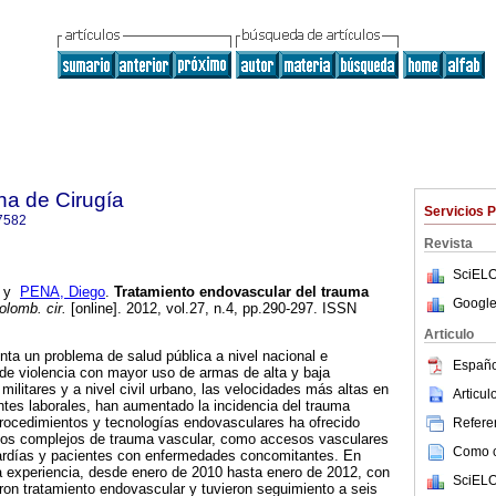
na de Cirugía
Servicios 
7582
Revista
SciELO
y
PENA, Diego
.
Tratamiento endovascular del trauma
Google
olomb. cir.
[online]. 2012, vol.27, n.4, pp.290-297. ISSN
Articulo
nta un problema de salud pública a nivel nacional e
Españo
 de violencia con mayor uso de armas de alta y baja
 militares y a nivel civil urbano, las velocidades más altas en
Articu
entes laborales, han aumentado la incidencia del trauma
procedimientos y tecnologías endovasculares ha ofrecido
Referen
sos complejos de trauma vascular, como accesos vasculares
Como ci
 tardías y pacientes con enfermedades concomitantes. En
la experiencia, desde enero de 2010 hasta enero de 2012, con
SciELO
eron tratamiento endovascular y tuvieron seguimiento a seis