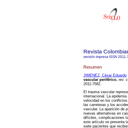
Revista Colombia
versión impresa
ISSN
2011-
Resumen
JIMENEZ, César Eduardo
vascular periférico.
rev. c
2011-7582.
El trauma vascular represe
internacional. La epidemia
velocidad en los conflictos
las carreteras y los accid
vascular. La aparición de 
nuevas alternativas en ca
difíciles, complicaciones
este artículo se presenta 
siete pacientes que recibi