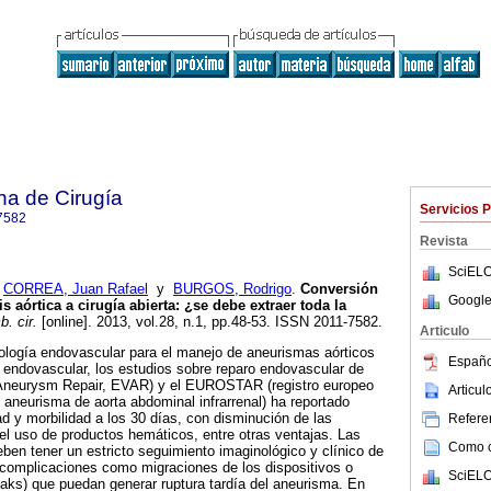
na de Cirugía
Servicios 
7582
Revista
SciELO
;
CORREA, Juan Rafael
y
BURGOS, Rodrigo
.
Conversión
Google
s aórtica a cirugía abierta: ¿se debe extraer toda la
. cir.
[online]. 2013, vol.28, n.1, pp.48-53. ISSN 2011-7582.
Articulo
ología endovascular para el manejo de aneurismas aórticos
Españo
a endovascular, los estudios sobre reparo endovascular de
Aneurysm Repair, EVAR) y el EUROSTAR (registro europeo
Articu
 aneurisma de aorta abdominal infrarrenal) ha reportado
ad y morbilidad a los 30 días, con disminución de las
Referen
del uso de productos hemáticos, entre otras ventajas. Las
Como ci
ben tener un estricto seguimiento imaginológico y clínico de
s complicaciones como migraciones de los dispositivos o
SciELO
aks) que puedan generar ruptura tardía del aneurisma. En