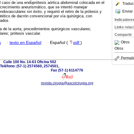
el caso de una endoprótesis aórtica abdominal colocada en el
Traduc
 crecimiento aneurismático, que se intentó manejar
Enviar 
ndovasculares sin éxito, y requirió el retiro de la prótesis y
ntético de dacrón convencional por vía quirúrgica, con
Indicadore
tados.
Links rela
 de la aorta; procedimientos quirúrgicos vasculares;
res; prótesis vascular.
Compartir
Otros
s
·
texto en Español
·
Español (
pdf
)
Otros
Permali
Calle 100 No. 14-63 Oficina 502
Teléfono: (57-1) 2574560, 2574501,
Fax (57-1) 6114776
revista.cirugia@ascolcirugia.org