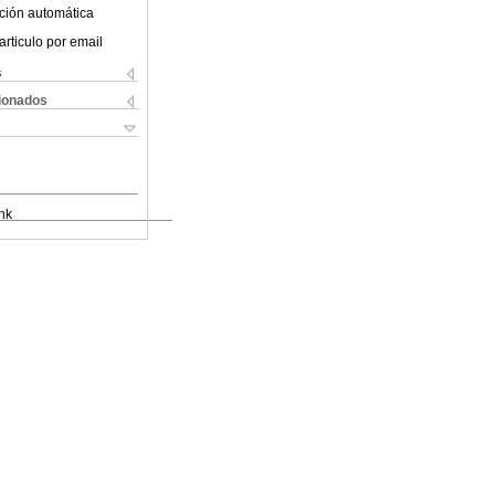
ción automática
articulo por email
s
cionados
nk