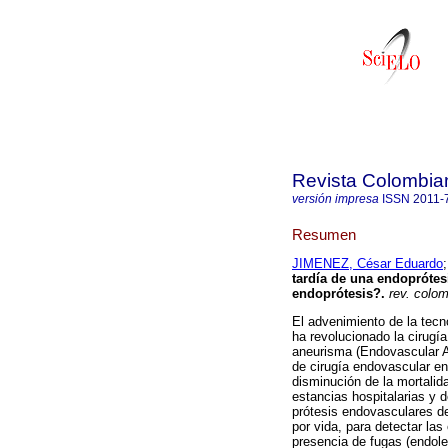
Revista Colombia
versión impresa
ISSN
2011-
Resumen
JIMENEZ, César Eduardo
tardía de una endoprótesi
endoprótesis?.
rev. colomb
El advenimiento de la tecn
ha revolucionado la cirugí
aneurisma (Endovascular 
de cirugía endovascular en
disminución de la mortalid
estancias hospitalarias y 
prótesis endovasculares de
por vida, para detectar la
presencia de fugas (endole