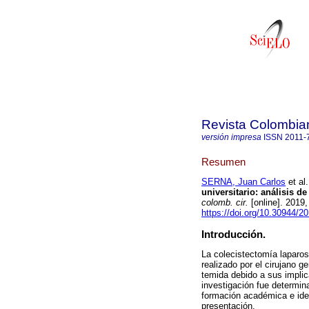
Revista Colombia
versión impresa
ISSN
2011-
Resumen
SERNA, Juan Carlos
et al.
universitario: análisis d
colomb. cir.
[online]. 2019
https://doi.org/10.30944/2
Introducción.
La colecistectomía laparo
realizado por el cirujano g
temida debido a sus implic
investigación fue determinar
formación académica e iden
presentación.