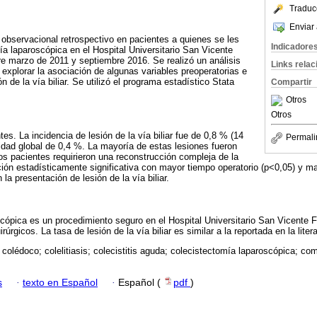
Traduc
Enviar 
 observacional retrospectivo en pacientes a quienes se les
Indicadore
ía laparoscópica en el Hospital Universitario San Vicente
e marzo de 2011 y septiembre 2016. Se realizó un análisis
Links rela
 explorar la asociación de algunas variables preoperatorias e
ón de la vía biliar. Se utilizó el programa estadístico Stata
Compartir
Otros
Otros
es. La incidencia de lesión de la vía biliar fue de 0,8 % (14
Permali
idad global de 0,4 %. La mayoría de estas lesiones fueron
dos pacientes requirieron una reconstrucción compleja de la
lación estadísticamente significativa con mayor tiempo operatorio (p<0,05) y 
 la presentación de lesión de la vía biliar.
cópica es un procedimiento seguro en el Hospital Universitario San Vicente 
úrgicos. La tasa de lesión de la vía biliar es similar a la reportada en la litera
colédoco; colelitiasis; colecistitis aguda; colecistectomía laparoscópica; co
s
·
texto en Español
·
Español (
pdf
)