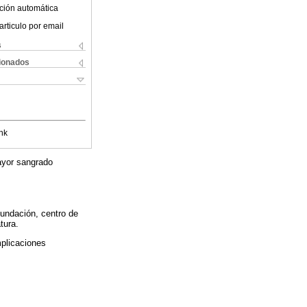
ción automática
articulo por email
s
cionados
nk
mayor sangrado
Fundación, centro de
tura.
mplicaciones