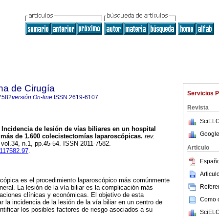
na de Cirugía
Servicios 
7582
versión On-line
ISSN
2619-6107
Revista
SciELO
Incidencia de lesión de vías biliares en un hospital
Google
e más de 1.600 colecistectomías laparoscópicas.
rev.
, vol.34, n.1, pp.45-54. ISSN 2011-7582.
Articulo
0117582.97
.
Españo
Articu
scópica es el procedimiento laparoscópico más comúnmente
Referen
eneral. La lesión de la vía biliar es la complicación más
aciones clínicas y económicas. El objetivo de esta
Como ci
 la incidencia de la lesión de la vía biliar en un centro de
tificar los posibles factores de riesgo asociados a su
SciELO