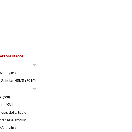
Personalizados
 Analytics
 Scholar H5M5 (
2019
)
l (pdf)
lo en XML
cias del artículo
tar este artículo
 Analytics