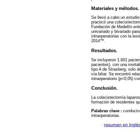
Materiales y métodos.
Se llevó a cabo un estudio
practicó una colecistectom
Fundación de Medellín entr
univariado y bivariado para
intraoperatorias con la lesi
2014™.
Resultados.
Se incluyeron 1.601 pacient
pacientes), con una mortal
tipo A de Strasberg; solo 
vía biliar. Se encontró re
intraoperatorio (p<0,05) con
Conclusión.
La colecistectomía laparos
formación de residentes quir
Palabras clave :
conducto 
intraoperatorias.
·
resumen en Inglé