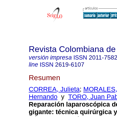
Revista Colombiana de
versión impresa
ISSN
2011-758
line
ISSN
2619-6107
Resumen
CORREA, Julieta
;
MORALES, 
Hernando
y
TORO, Juan Pab
Reparación laparoscópica de
gigante: técnica quirúrgica 