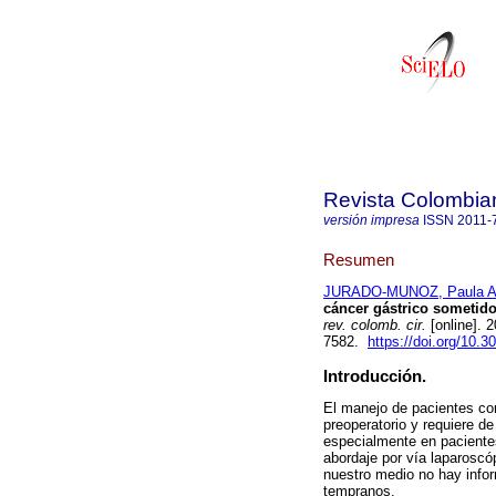
Revista Colombia
versión impresa
ISSN
2011-
Resumen
JURADO-MUNOZ, Paula A
cáncer gástrico sometido
rev. colomb. cir.
[online]. 
7582.
https://doi.org/10.
Introducción.
El manejo de pacientes con
preoperatorio y requiere de 
especialmente en paciente
abordaje por vía laparoscó
nuestro medio no hay info
tempranos.