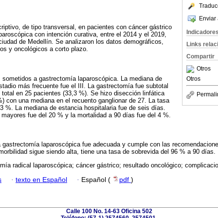
Traduc
Enviar 
riptivo, de tipo transversal, en pacientes con cáncer gástrico
Indicadore
paroscópica con intención curativa, entre el 2014 y el 2019,
a ciudad de Medellín. Se analizaron los datos demográficos,
Links rela
ios y oncológicos a corto plazo.
Compartir
Otros
s sometidos a gastrectomía laparoscópica. La mediana de
Otros
tadio más frecuente fue el III. La gastrectomía fue subtotal
total en 25 pacientes (33,3 %). Se hizo disección linfática
Permali
) con una mediana en el recuento ganglionar de 27. La tasa
3 %. La mediana de estancia hospitalaria fue de seis días.
mayores fue del 20 % y la mortalidad a 90 días fue del 4 %.
la gastrectomía laparoscópica fue adecuada y cumple con las recomendacione
 morbilidad sigue siendo alta, tiene una tasa de sobrevida del 96 % a 90 días.
mía radical laparoscópica; cáncer gástrico; resultado oncológico; complicaci
s
·
texto en Español
·
Español (
pdf
)
Calle 100 No. 14-63 Oficina 502