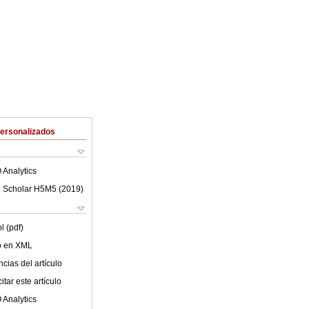
Personalizados
 Analytics
 Scholar H5M5 (
2019
)
l (pdf)
lo en XML
cias del artículo
tar este artículo
 Analytics