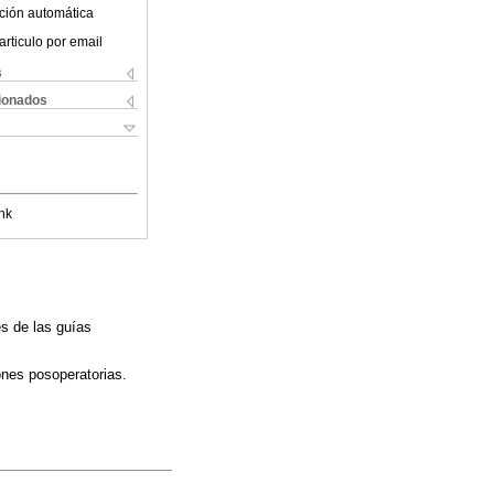
ción automática
articulo por email
s
cionados
nk
s de las guías
ones posoperatorias.