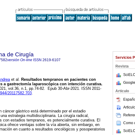
na de Cirugía
Servicios 
7582
versión On-line
ISSN
2619-6107
Revista
SciELO
ndrea
et al.
Resultados tempranos en pacientes con
Google
s a gastrectomía laparoscópica con intención curativa.
2021, vol.36, n.1, pp.74-82. Epub 30-Abr-2021. ISSN 2011-
Articulo
30944/20117582.703
.
Españo
Articu
 cáncer gástrico está determinado por el estadio
Referen
una estrategia multidisciplinaria. La cirugía radical,
s con estadios tempranos, es potencialmente curativa. El
Como ci
pica ofrece ventajas sobre la vía abierta, sin embargo, en
rmación en cuanto a resultados oncológicos y posoperatorios
SciELO