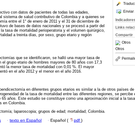
Traduc
Enviar 
ectivo con datos de pacientes de todas las edades,
al sistema de salud contributivo de Colombia y a quienes se
Indicadore
omía entre el 1° de enero de 2011 y el 31 de diciembre de
tuvo de bases de datos nacionales y se procesó a partir del
Links rela
la tasa de mortalidad perioperatoria y el volumen quirúrgico,
lidad a treinta días, por sexo, grupo etario y región
Compartir
Otros
Otros
ctomías que se identificaron, se halló una mayor tasa de
Permali
en el grupo etario de hombres mayores de 80 años con 17,3
entó la menor tasa de mortalidad con 0,01 %. El mayor
entó en el año 2012 y el menor en el año 2016.
pendicectomía en diferentes grupos etarios es similar a la de otros países de
rogeneidad de la tasa de mortalidad entre las diferentes regiones, se percib
65 años. Este estudio se constituye como una aproximación inicial a la tasa
s en Colombia.
ctomía; laparoscopia; grupos de edad; mortalidad; Colombia.
s
·
texto en Español
·
Español (
pdf
)