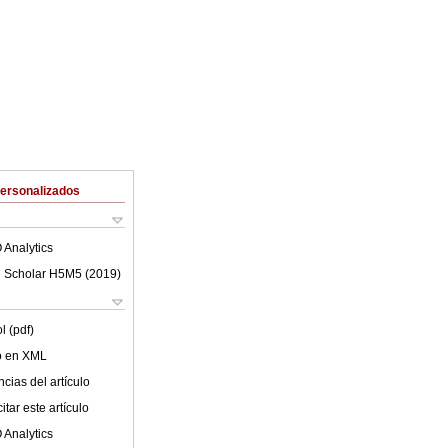
Personalizados
 Analytics
 Scholar H5M5 (
2019
)
l (pdf)
lo en XML
cias del artículo
tar este artículo
 Analytics