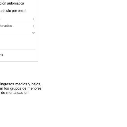
ción automática
articulo por email
s
cionados
nk
 ingresos medios y bajos,
e en los grupos de menores
 de mortalidad en