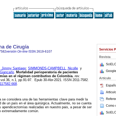
na de Cirugía
Servicios 
7582
versión On-line
ISSN
2619-6107
Revista
SciELO
Jimmy Santiago
;
SIMMONDS-CAMPBELL, Nicolle
y
Google
iancarlo
.
Mortalidad perioperatoria de pacientes
mías en el régimen contributivo de Colombia.
rev.
Articulo
, vol.36, n.1, pp.91-97. Epub 30-Abr-2021. ISSN 2011-7582.
0117582.668
.
Españo
Articu
Referen
ia se considera una de las herramientas clave para medir la
d de un país en el área quirúrgica. Actualmente, no se cuenta
Como ci
las apendicectomías realizadas en nuestro pais, a pesar de ser
ico extremadamente común.
SciELO