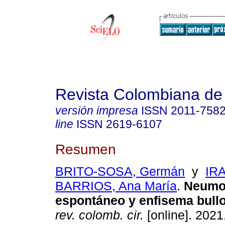
Revista Colombiana de
versión impresa
ISSN
2011-758
line
ISSN
2619-6107
Resumen
BRITO-SOSA, Germán
y
IR
BARRIOS, Ana María
.
Neumo
espontáneo y enfisema bullos
rev. colomb. cir.
[online]. 2021,