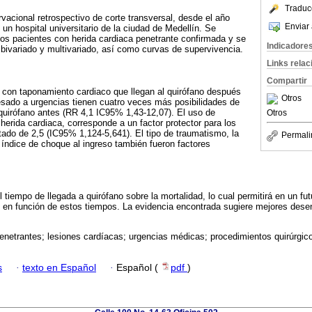
Traduc
rvacional retrospectivo de corte transversal, desde el año
Enviar 
un hospital universitario de la ciudad de Medellín. Se
 los pacientes con herida cardiaca penetrante confirmada y se
Indicadore
, bivariado y multivariado, así como curvas de supervivencia.
Links rela
Compartir
 con taponamiento cardiaco que llegan al quirófano después
Otros
esado a urgencias tienen cuatro veces más posibilidades de
 quirófano antes (RR 4,1 IC95% 1,43-12,07). El uso de
Otros
 herida cardiaca, corresponde a un factor protector para los
ado de 2,5 (IC95% 1,124-5,641). El tipo de traumatismo, la
Permali
el índice de choque al ingreso también fueron factores
 tiempo de llegada a quirófano sobre la mortalidad, lo cual permitirá en un fu
en función de estos tiempos. La evidencia encontrada sugiere mejores desenl
enetrantes; lesiones cardíacas; urgencias médicas; procedimientos quirúrgico
s
·
texto en Español
·
Español (
pdf
)