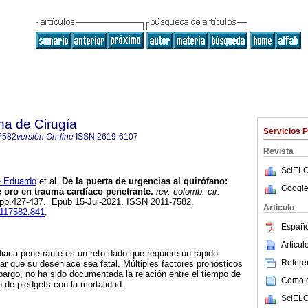
na de Cirugía
Servicios 
7582
versión On-line
ISSN
2619-6107
Revista
SciELO
 Eduardo
et al.
De la puerta de urgencias al quirófano:
Google
 oro en trauma cardíaco penetrante.
rev. colomb. cir.
3, pp.427-437. Epub 15-Jul-2021. ISSN 2011-7582.
Articulo
0117582.841
.
Españo
Articu
diaca penetrante es un reto dado que requiere un rápido
Referen
tar que su desenlace sea fatal. Múltiples factores pronósticos
bargo, no ha sido documentada la relación entre el tiempo de
Como ci
o de pledgets con la mortalidad.
SciELO