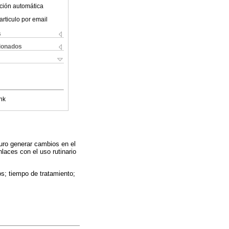
ción automática
articulo por email
s
cionados
nk
turo generar cambios en el
aces con el uso rutinario
s; tiempo de tratamiento;