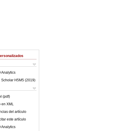
Personalizados
 Analytics
 Scholar H5M5 (
2019
)
l (pdf)
lo en XML
cias del artículo
tar este artículo
 Analytics