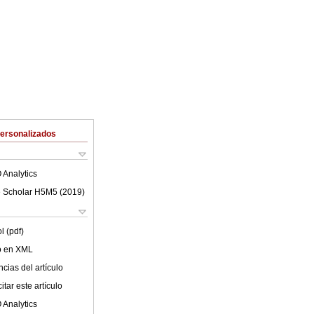
Personalizados
 Analytics
 Scholar H5M5 (
2019
)
l (pdf)
lo en XML
cias del artículo
tar este artículo
 Analytics