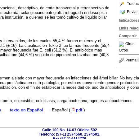
Traduc
vacional, descriptivo, de corte transversal y retrospectivo de
Enviar 
istectomía, colangiopancreatografía retrograda endoscópica
a institución, a quienes se les tomó cultivo de líquido biliar
Indicadore
Links rela
Compartir
s intervenidos, de los cuales 55,4 % fueron mujeres y el
Otros
,1 (± 16). La clasificación Tokio 2 fue la más frecuente (55,4
mayor frecuencia fue E. coli (51,2 %). El antibiótico más
Otros
sulbactam (44,6 %) seguido de piperacilina tazobactam (40,3
Permali
ermen aislado con mayor frecuencia en infecciones del árbol biliar. No hay cl
ra profiláctica en esta patología, por esto es conveniente generar protocolo
 población, con el fin de establecer la necesidad del uso de antibióticos y cono
ctomía; colecistitis; colelitiasis; carga bacteriana; agentes antibacterianos.
s
·
texto en Español
·
Español (
pdf
)
Calle 100 No. 14-63 Oficina 502
Teléfono: (57-1) 2574560, 2574501,
Fax (57-1) 6114776