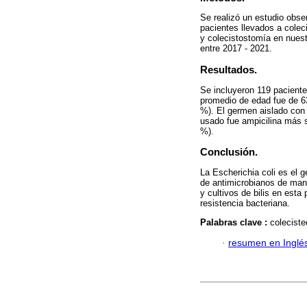
Se realizó un estudio obser
pacientes llevados a colec
y colecistostomía en nuestr
entre 2017 - 2021.
Resultados.
Se incluyeron 119 paciente
promedio de edad fue de 63
%). El germen aislado con 
usado fue ampicilina más 
%).
Conclusión.
La Escherichia coli es el g
de antimicrobianos de mane
y cultivos de bilis en esta
resistencia bacteriana.
Palabras clave :
coleciste
·
resumen en Inglé