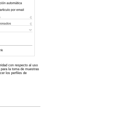
ción automática
articulo por email
s
cionados
nk
aridad con respecto al uso
s para la toma de muestras
cer los perfiles de