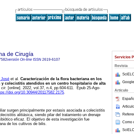
na de Cirugía
Servicios 
7582
versión On-line
ISSN
2619-6107
Revista
SciELO
 José
et al.
Caracterización de la flora bacteriana en los
Google
 y colecistitis atendidos en un centro hospitalario de alta
cir.
[online]. 2022, vol.37, n.4, pp.604-611. Epub 25-Ago-
Articulo
tps://doi.org/10.30944/20117582.2175
.
Españo
Articu
iliar surgen principalmente por estasis asociada a colecistitis
Referen
lecistitis alitiásica, siendo pilar del tratamiento un drenaje
biótico eficaz. El objetivo de esta investigación fue
Como ci
ana de los cultivos de bilis.
SciELO