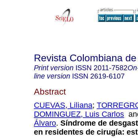
Revista Colombiana de
Print version
ISSN
2011-7582
On
line version
ISSN
2619-6107
Abstract
CUEVAS, Liliana
;
TORREGROS
DOMINGUEZ, Luis Carlos
a
Álvaro
.
Síndrome de desgaste
en residentes de cirugía: es