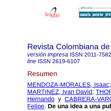
Revista Colombiana de
versión impresa
ISSN
2011-758
line
ISSN
2619-6107
Resumen
MENDOZA-MORALES, Isaac
MARTINEZ, Ivan David
;
THOR
Hernando
y
CABRERA-VARG
Felipe
.
De una idea a una pu