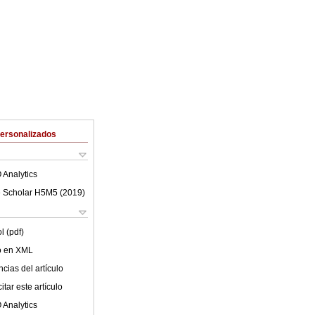
Personalizados
 Analytics
 Scholar H5M5 (
2019
)
l (pdf)
lo en XML
cias del artículo
tar este artículo
 Analytics