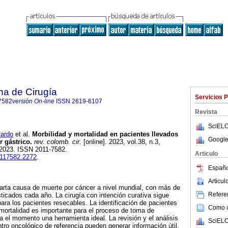
na de Cirugía
Servicios 
7582
versión On-line
ISSN
2619-6107
Revista
SciELO
ardo
et al.
Morbilidad y mortalidad en pacientes llevados
Google
r gástrico.
rev. colomb. cir.
[online]. 2023, vol.38, n.3,
2023. ISSN 2011-7582.
Articulo
0117582.2272
.
Españo
Articu
uarta causa de muerte por cáncer a nivel mundial, con más de
Referen
ticados cada año. La cirugía con intención curativa sigue
para los pacientes resecables. La identificación de pacientes
Como ci
mortalidad es importante para el proceso de toma de
ta el momento una herramienta ideal. La revisión y el análisis
SciELO
tro oncológico de referencia pueden generar información útil.