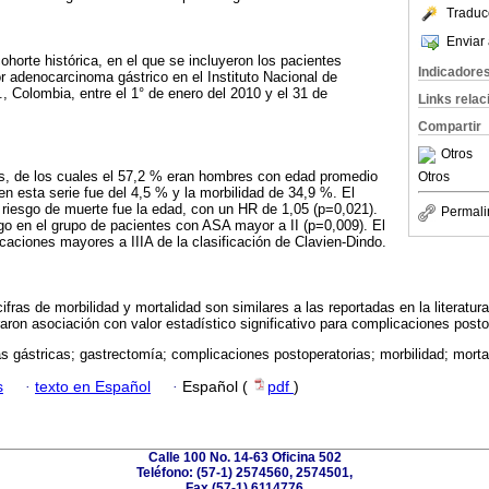
Traduc
Enviar 
ohorte histórica, en el que se incluyeron los pacientes
Indicadore
r adenocarcinoma gástrico en el Instituto Nacional de
, Colombia, entre el 1° de enero del 2010 y el 31 de
Links rela
Compartir
Otros
s, de los cuales el 57,2 % eran hombres con edad promedio
Otros
en esta serie fue del 4,5 % y la morbilidad de 34,9 %. El
riesgo de muerte fue la edad, con un HR de 1,05 (p=0,021).
Permali
o en el grupo de pacientes con ASA mayor a II (p=0,009). El
aciones mayores a IIIA de la clasificación de Clavien-Dindo.
cifras de morbilidad y mortalidad son similares a las reportadas en la literatura
aron asociación con valor estadístico significativo para complicaciones posto
s gástricas; gastrectomía; complicaciones postoperatorias; morbilidad; mortal
s
·
texto en Español
·
Español (
pdf
)
Calle 100 No. 14-63 Oficina 502
Teléfono: (57-1) 2574560, 2574501,
Fax (57-1) 6114776