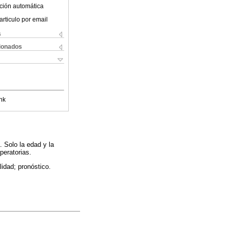
ción automática
articulo por email
s
cionados
nk
. Solo la edad y la
peratorias.
idad; pronóstico.