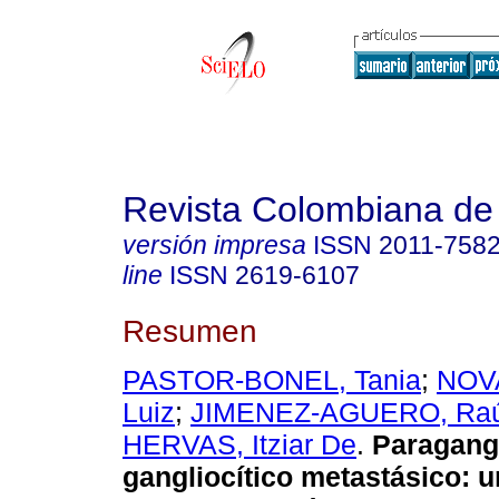
Revista Colombiana de
versión impresa
ISSN
2011-758
line
ISSN
2619-6107
Resumen
PASTOR-BONEL, Tania
;
NOV
Luiz
;
JIMENEZ-AGUERO, Raú
HERVAS, Itziar De
.
Paragang
gangliocítico metastásico: u