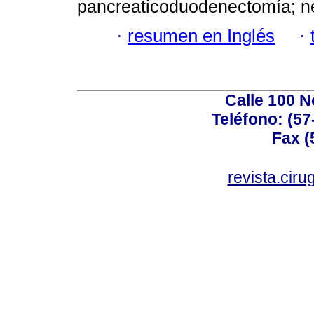
pancreaticoduodenectomía; ne
·
resumen en Inglés
·
Calle 100 N
Teléfono: (57
Fax (
revista.cir