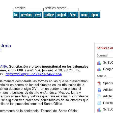
storia
Services 
8
Journal
SciELO
IANA
.
Solicitación y praxis inquisitorial en los tribunales
Google
ima, siglo XVII.
Front. hist.
[online]. 2019, vol.24, n.2,
688.
https://doi.org/10.22380/20274688.554
.
Article
 de manera comparada las formas en las que se presentaban
Spanis
riales en contra de los solicitantes en los tribunales de la
rica durante el siglo XVII, en un contexto en el cual el
Article
en sus tribunales de distrito en América (México, Lima y
car procedimientos y valores que traía esta institución desde
Article
 se eligieron tres procesos inquisitoriales de solicitantes que
How to 
ollo de los procedimientos del Santo Oficio.
SciELO
sacramento de la penitencia; Tribunal del Santo Oficio;