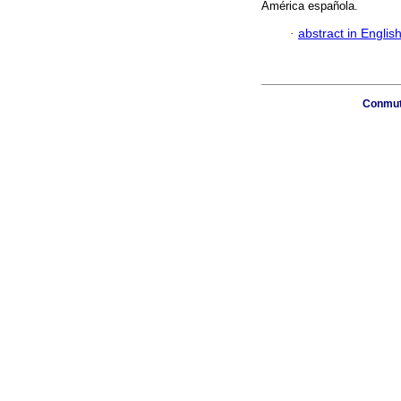
América española.
·
abstract in Englis
Conmuta