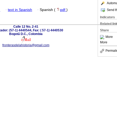
Automat
h
·
text in Spanish
·
Spanish (
pdf
)
Send th
Indicators
Related lin
Calle 12 No. 2-41
dor: (57-1) 4440544, Fax: ( 57-1) 4440530
Share
Bogotá D.C., Colombia
More
More
fronterasdelahistoria@gmail.com
Permali