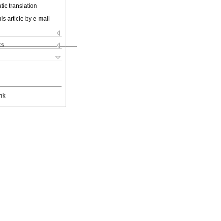
ic translation
is article by e-mail
ks
nk