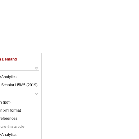
on Demand
 Analytics
 Scholar H5M5 (
2019
)
h (pdf)
 in xml format
 references
cite this article
 Analytics