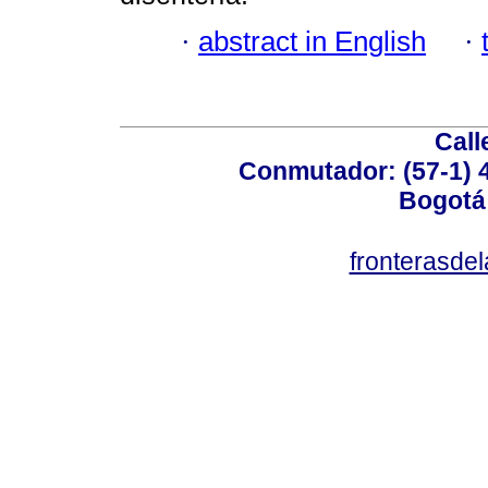
·
abstract in English
·
Call
Conmutador: (57-1) 4
Bogotá
fronterasde