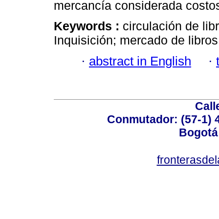
mercancía considerada costo
Keywords :
circulación de li
Inquisición; mercado de libros
·
abstract in English
·
Call
Conmutador: (57-1) 4
Bogotá
fronterasde