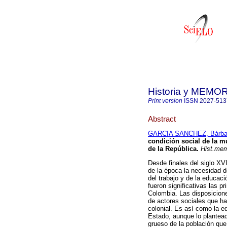
Historia y MEMO
Print version
ISSN
2027-513
Abstract
GARCIA SANCHEZ, Bárbar
condición social de la m
de la República
.
Hist.me
Desde finales del siglo XV
de la época la necesidad de
del trabajo y de la educaci
fueron significativas las 
Colombia. Las disposicione
de actores sociales que ha
colonial. Es así como la e
Estado, aunque lo plantead
grueso de la población que