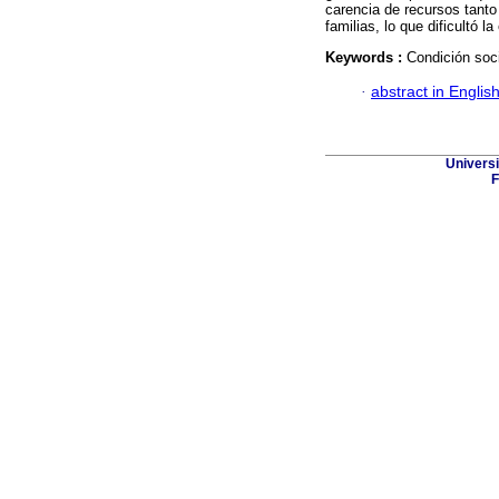
carencia de recursos tanto
familias, lo que dificultó 
Keywords :
Condición soci
·
abstract in Englis
Univers
F