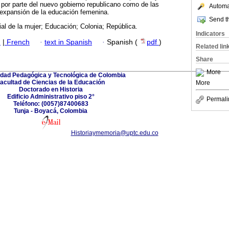
 por parte del nuevo gobierno republicano como de las
Automat
la expansión de la educación femenina.
Send th
al de la mujer; Educación; Colonia; República.
Indicators
h
|
French
·
text in Spanish
·
Spanish (
pdf
)
Related lin
Share
More
idad Pedagógica y Tecnológica de Colombia
acultad de Ciencias de la Educación
More
Doctorado en Historia
Edificio Administrativo piso 2°
Permali
Teléfono: (0057)87400683
Tunja - Boyacá, Colombia
Historiaymemoria@uptc.edu.co