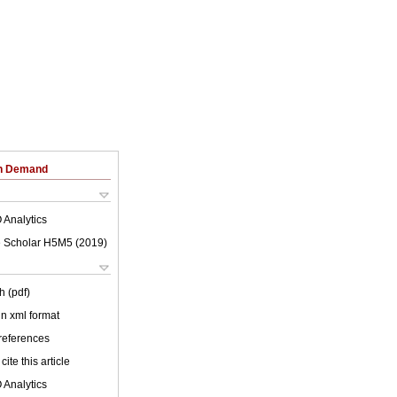
on Demand
 Analytics
 Scholar H5M5 (
2019
)
h (pdf)
 in xml format
 references
cite this article
 Analytics