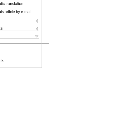
ic translation
is article by e-mail
ks
nk