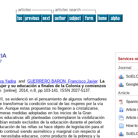
RIA
Services 
7
Journal
SciELO
a Yadira
and
GUERRERO BARON, Francisco Javier
.
La
Google
ujer y su educación a finales de la Colonia y comienzos
m.
[online]. 2014, n.8, pp.103-141. ISSN 2027-5137.
Article
III, se evidenció en el pensamiento de algunos reformadores
Spanis
 transformar la condición social de las mujeres por la vía
ón. Aunque estas propuestas no llegaron a cristalizarse,
Article
primeras medidas adoptadas en los inicios de la Gran
s educativas allí planteadas contemplaron la visibilización
Article
bían estado excluidos de la educación durante el período
How to 
ducación de las niñas se hace objeto de legislación para el
o continuó siendo asimétrico y marginal con respecto al
SciELO
 necesitaba educarse, como producto de la pobreza y la