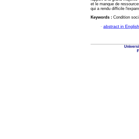
et le manque de ressource
qui a rendu difficile l'expa
Keywords :
Condition soc
·
abstract in Englis
Univers
F