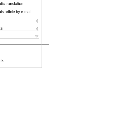
ic translation
is article by e-mail
ks
nk