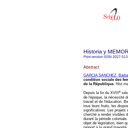
Historia y MEMO
Print version
ISSN
2027-513
Abstract
GARCIA SANCHEZ, Bárbar
condition sociale des fem
de la République
.
Hist.m
e
Depuis la fin du XVIII
sièc
de l'époque, la nécessité 
travail et de l'éducation. 
tous leurs fruits, les disp
significatives. Les projets
cherché a rendre visibles 
durant la période coloniale.
objet de législation, bien q
rapport à la grand majorité