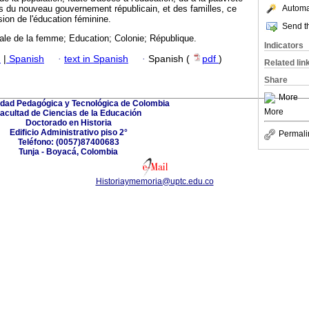
s du nouveau gouvernement républicain, et des familles, ce
Automat
nsion de l'éducation féminine.
Send th
iale de la femme; Education; Colonie; République.
Indicators
h
|
Spanish
·
text in Spanish
·
Spanish (
pdf
)
Related lin
Share
More
idad Pedagógica y Tecnológica de Colombia
More
acultad de Ciencias de la Educación
Doctorado en Historia
Edificio Administrativo piso 2°
Permali
Teléfono: (0057)87400683
Tunja - Boyacá, Colombia
Historiaymemoria@uptc.edu.co