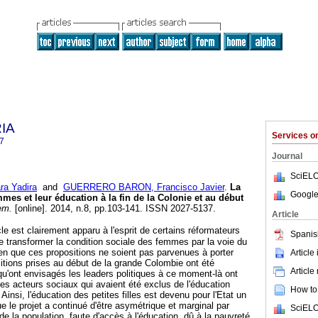
RIA
Services 
7
Journal
SciELO
a Yadira
and
GUERRERO BARON, Francisco Javier
.
La
Google
mes et leur éducation à la fin de la Colonie et au début
em.
[online]. 2014, n.8, pp.103-141. ISSN 2027-5137.
Article
le est clairement apparu à l'esprit de certains réformateurs
Spanis
de transformer la condition sociale des femmes par la voie du
Bien que ces propositions ne soient pas parvenues à porter
Article
ositions prises au début de la grande Colombie ont été
Article
 qu'ont envisagés les leaders politiques à ce moment-là ont
des acteurs sociaux qui avaient été exclus de l'éducation
How to 
 Ainsi, l'éducation des petites filles est devenu pour l'Etat un
ue le projet a continué d'être asymétrique et marginal par
SciELO
 de la population, faute d'accès à l'éducation, dû à la pauvreté