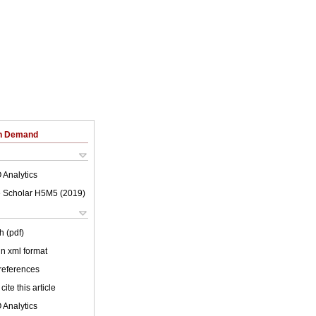
on Demand
 Analytics
 Scholar H5M5 (
2019
)
h (pdf)
 in xml format
 references
cite this article
 Analytics