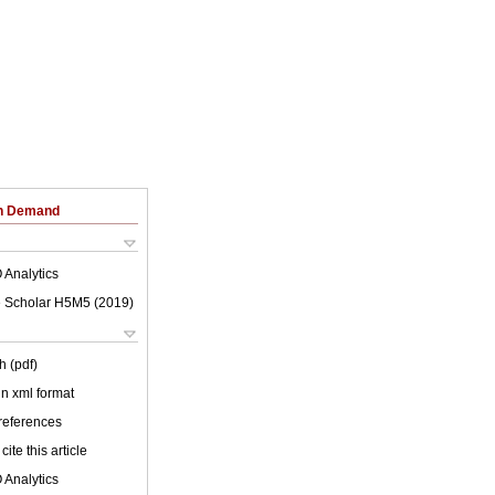
on Demand
 Analytics
 Scholar H5M5 (
2019
)
h (pdf)
 in xml format
 references
cite this article
 Analytics