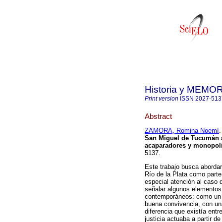
Historia y MEMO
Print version
ISSN
2027-513
Abstract
ZAMORA, Romina Noemí
.
San Miguel de Tucumán a 
acaparadores y monopoli
5137.
Este trabajo busca abordar 
Río de la Plata como parte 
especial atención al caso 
señalar algunos elementos 
contemporáneos: como un nu
buena convivencia, con una
diferencia que existía entre
justicia actuaba a partir de