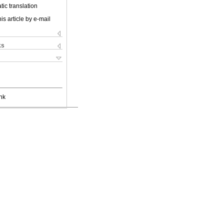
ic translation
is article by e-mail
ks
nk