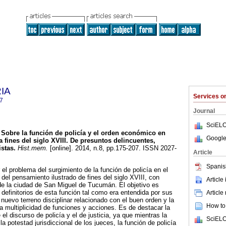
RIA
Services 
7
Journal
SciELO
Sobre la función de policía y el orden económico en
Google
fines del siglo XVIII.
De presuntos delincuentes,
stas
.
Hist.mem.
[online]. 2014, n.8, pp.175-207. ISSN 2027-
Article
Spanis
el problema del surgimiento de la función de policía en el
del pensamiento ilustrado de fines del siglo XVIII, con
Article
de la ciudad de San Miguel de Tucumán. El objetivo es
definitorios de esta función tal como era entendida por sus
Article
evo terreno disciplinar relacionado con el buen orden y la
How to 
 multiplicidad de funciones y acciones. Es de destacar la
 el discurso de policía y el de justicia, ya que mientras la
SciELO
 la potestad jurisdiccional de los jueces, la función de policía