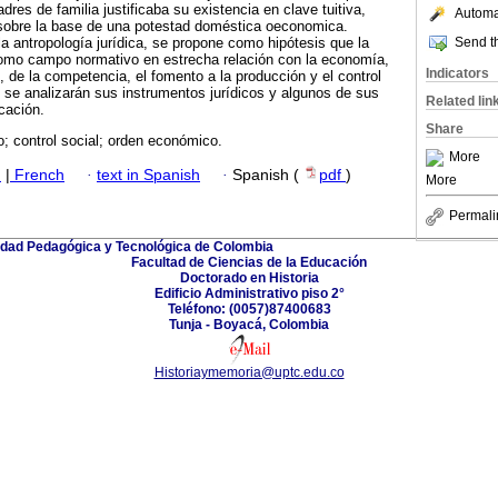
dres de familia justificaba su existencia en clave tuitiva,
Automat
o sobre la base de una potestad doméstica oeconomica.
Send th
la antropología jurídica, se propone como hipótesis que la
 como campo normativo en estrecha relación con la economía,
Indicators
s, de la competencia, el fomento a la producción y el control
 se analizarán sus instrumentos jurídicos y algunos de sus
Related lin
cación.
Share
o; control social; orden económico.
More
h
|
French
·
text in Spanish
·
Spanish (
pdf
)
More
Permali
idad Pedagógica y Tecnológica de Colombia
Facultad de Ciencias de la Educación
Doctorado en Historia
Edificio Administrativo piso 2°
Teléfono: (0057)87400683
Tunja - Boyacá, Colombia
Historiaymemoria@uptc.edu.co