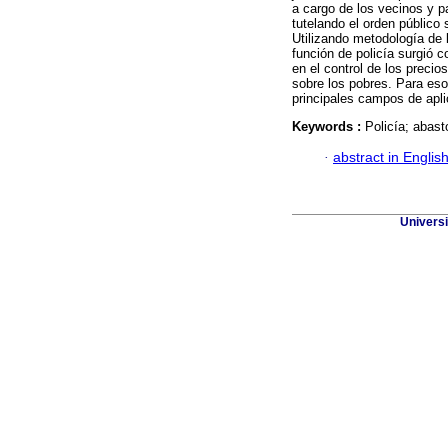
a cargo de los vecinos y pa
tutelando el orden públic
Utilizando metodología de 
función de policía surgió
en el control de los precio
sobre los pobres. Para eso
principales campos de apli
Keywords :
Policía; abast
·
abstract in Englis
Univers