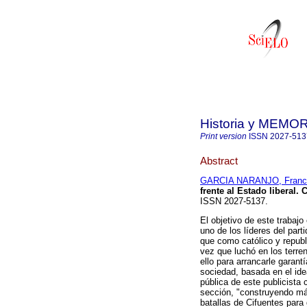
Historia y MEMO
Print version
ISSN
2027-513
Abstract
GARCIA NARANJO, Francis
frente al Estado liberal.
C
ISSN 2027-5137.
El objetivo de este trabajo
uno de los líderes del part
que como católico y republi
vez que luchó en los terren
ello para arrancarle garant
sociedad, basada en el idea
pública de este publicista
sección, "construyendo máq
batallas de Cifuentes para