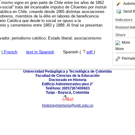
 mismo signo en gran parte de Chile entre los años de 1862
Automat
-social" trata del incansable impulso de Cifuentes por instruir
Send th
católica en Chile, creando desde 1865 distintas asociaciones
breros, miembros de la élite en labores de beneficencia
Indicators
nión Católica que desde lo social se opuso a la
nio y cementerios entre 1883 y 1888. Al final se presentan
Related lin
Share
vador; periodismo católico; Estado liberal; asociacionismo
More
More
h
|
French
·
text in Spanish
·
Spanish (
pdf
)
Permali
Universidad Pedagógica y Tecnológica de Colombia
Facultad de Ciencias de la Educación
Doctorado en Historia
Edificio Administrativo piso 2°
Teléfono: (0057)87400683
Tunja - Boyacá, Colombia
Historiaymemoria@uptc.edu.co