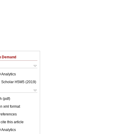
on Demand
 Analytics
 Scholar H5M5 (
2019
)
h (pdf)
 in xml format
 references
cite this article
 Analytics