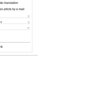
ic translation
is article by e-mail
ks
nk