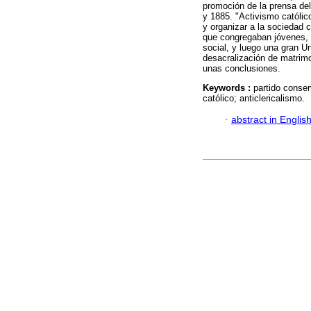
promoción de la prensa del
y 1885. "Activismo católico
y organizar a la sociedad 
que congregaban jóvenes, o
social, y luego una gran U
desacralización de matrimo
unas conclusiones.
Keywords :
partido conser
católico; anticlericalismo.
·
abstract in Englis