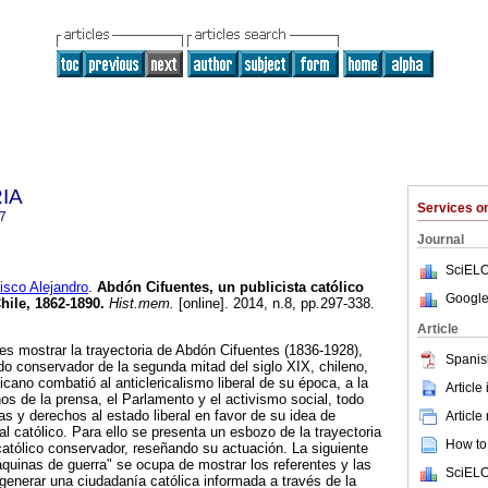
RIA
Services 
7
Journal
SciELO
co Alejandro
.
Abdón Cifuentes, un publicista católico
Google
hile, 1862-1890
.
Hist.mem.
[online]. 2014, n.8, pp.297-338.
Article
 es mostrar la trayectoria de Abdón Cifuentes (1836-1928),
Spanis
ido conservador de la segunda mitad del siglo XIX, chileno,
cano combatió al anticlericalismo liberal de su época, a la
Article
os de la prensa, el Parlamento y el activismo social, todo
ías y derechos al estado liberal en favor de su idea de
Article
l católico. Para ello se presenta un esbozo de la trayectoria
How to 
 católico conservador, reseñando su actuación. La siguiente
uinas de guerra" se ocupa de mostrar los referentes y las
SciELO
 generar una ciudadanía católica informada a través de la