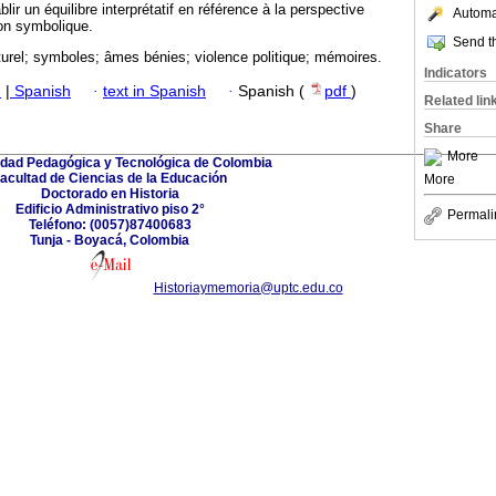
blir un équilibre interprétatif en référence à la perspective
Automat
ion symbolique.
Send th
turel; symboles; âmes bénies; violence politique; mémoires.
Indicators
h
|
Spanish
·
text in Spanish
·
Spanish (
pdf
)
Related lin
Share
More
idad Pedagógica y Tecnológica de Colombia
acultad de Ciencias de la Educación
More
Doctorado en Historia
Edificio Administrativo piso 2°
Permali
Teléfono: (0057)87400683
Tunja - Boyacá, Colombia
Historiaymemoria@uptc.edu.co