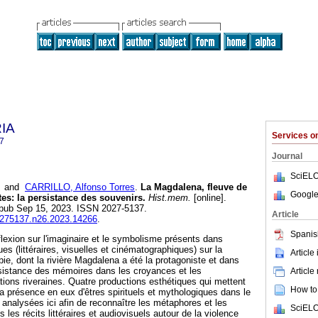
RIA
Services 
7
Journal
SciELO
and
CARRILLO, Alfonso Torres
.
La Magdalena, fleuve de
Google
es: la persistance des souvenirs.
Hist.mem.
[online].
Epub Sep 15, 2023. ISSN 2027-5137.
Article
20275137.n26.2023.14266
.
Spanis
flexion sur l'imaginaire et le symbolisme présents dans
ues (littéraires, visuelles et cinématographiques) sur la
Article
ie, dont la rivière Magdalena a été la protagoniste et dans
ersistance des mémoires dans les croyances et les
Article
tions riveraines. Quatre productions esthétiques qui mettent
How to 
 la présence en eux d'êtres spirituels et mythologiques dans le
 analysées ici afin de reconnaître les métaphores et les
SciELO
es récits littéraires et audiovisuels autour de la violence