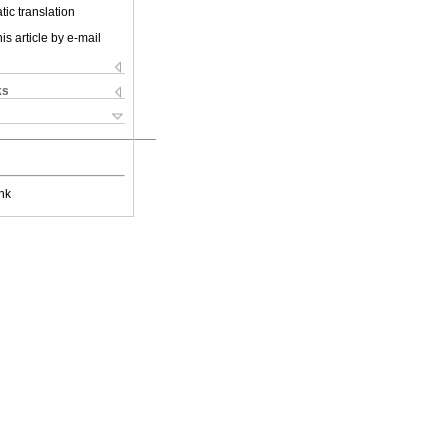
ic translation
is article by e-mail
ks
nk