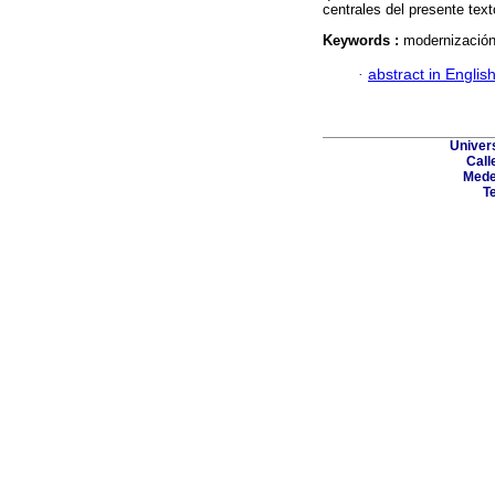
centrales del presente text
Keywords :
modernización;
·
abstract in Englis
Univer
Call
Medel
Te