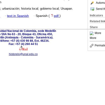
o.
Automat
 urbanización; historia local; gobierno local; Uruapan.
Send th
Indicators
h
·
text in Spanish
·
Spanish (
pdf
)
Related lin
Share
sidad Nacional de Colombia, sede Medellín
More
e 59A No 63 - 20, Bloque 43, Oficina 450,
lín (Antioquia - Colombia - Suramérica).
More
léfono: +57 (4) 430 98 88, Ext. 46234.
Fax: +57 (4) 260 44 51
Permali
historelo@unal.edu.co