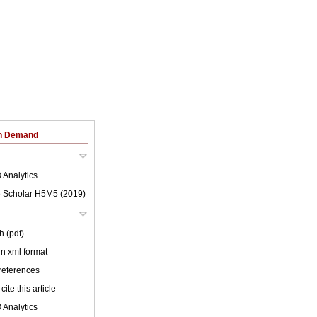
on Demand
 Analytics
 Scholar H5M5 (
2019
)
h (pdf)
 in xml format
 references
cite this article
 Analytics