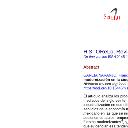
HiSTOReLo. Revist
On-line version
ISSN
2145-
Abstract
GARCIA NARANJO, Francis
modernización en la ciu
Historelo.rev.hist.reg.local
[
https://doi.org/10.15446/h
El artículo analiza los pr
mediados del siglo veinte. 
industrialización en sus di
servicios de la economía 
mexicano
en las que se in
acciones estatales, empres
fuerzas modernizantes?, y,
que evidencian esa tendenc