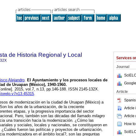
a de Historia Regional y Local
Services 
132X
Journal
SciELO
co Alejandro
.
El Ayuntamiento y los procesos locales de
Google
dad de Uruapan (México), 1940-1960
.
online]. 2015, vol.7, n.13, pp.146-188. ISSN 2145-132X.
Article
istorelo.v7n13.45315
.
Spanis
ocesos de modernización en la ciudad de Uruapan (México) a
Son los años de la urbanización, de la creciente
Article
ferentes etapas, y la progresiva importancia del sector
nacional. Pero, también son las décadas del llamado
milagro
Article
icia una transición hacia la modernización. ¿Cómo las
How to 
ariales y sociales, locales y nacionales, se constituyeron en
 ¿Cuáles fueron las políticas y proyectos de urbanización,
SciELO
ia modernizadora en el ámbito local?, son las preguntas