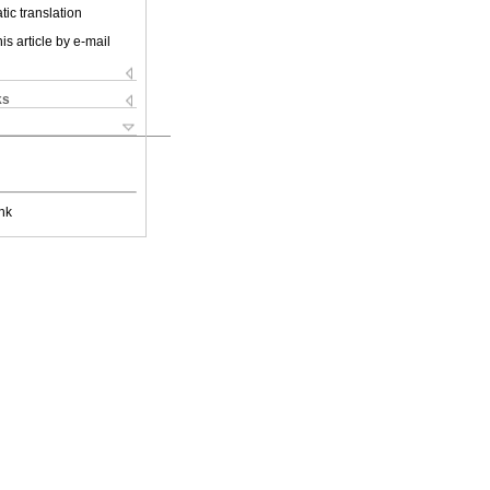
ic translation
is article by e-mail
ks
nk