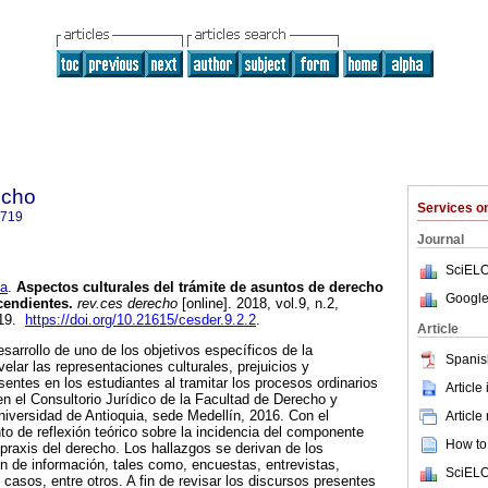
echo
Services 
7719
Journal
SciELO
a
.
Aspectos culturales del trámite de asuntos de derecho
Google
cendientes.
rev.ces derecho
[online]. 2018, vol.9, n.2,
719.
https://doi.org/10.21615/cesder.9.2.2
.
Article
esarrollo de uno de los objetivos específicos de la
Spanis
velar las representaciones culturales, prejuicios y
sentes en los estudiantes al tramitar los procesos ordinarios
Article
n el Consultorio Jurídico de la Facultad de Derecho y
Universidad de Antioquia, sede Medellín, 2016. Con el
Article
to de reflexión teórico sobre la incidencia del componente
How to 
 praxis del derecho. Los hallazgos se derivan de los
n de información, tales como, encuestas, entrevistas,
SciELO
 casos, entre otros. A fin de revisar los discursos presentes