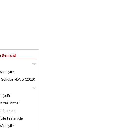
on Demand
 Analytics
 Scholar H5M5 (
2019
)
h (pdf)
 in xml format
 references
cite this article
 Analytics