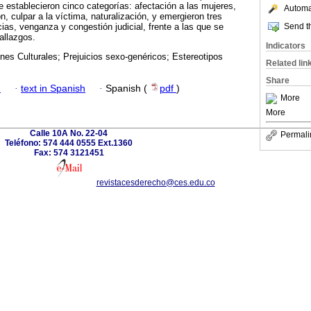
e establecieron cinco categorías: afectación a las mujeres,
Automat
ón, culpar a la víctima, naturalización, y emergieron tres
Send th
cias, venganza y congestión judicial, frente a las que se
allazgos.
Indicators
nes Culturales; Prejuicios sexo-genéricos; Estereotipos
Related lin
Share
h
·
text in Spanish
·
Spanish (
pdf
)
More
More
Calle 10A No. 22-04
Permali
Teléfono: 574 444 0555 Ext.1360
Fax: 574 3121451
revistacesderecho@ces.edu.co