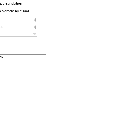
ic translation
is article by e-mail
ks
nk