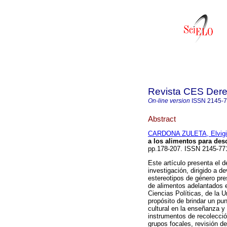
Revista CES Der
On-line version
ISSN
2145-
Abstract
CARDONA ZULETA, Elvigi
a los alimentos para des
pp.178-207. ISSN 2145-7
Este artículo presenta el d
investigación, dirigido a de
estereotipos de género pre
de alimentos adelantados e
Ciencias Políticas, de la 
propósito de brindar un pun
cultural en la enseñanza y
instrumentos de recolecció
grupos focales, revisión de