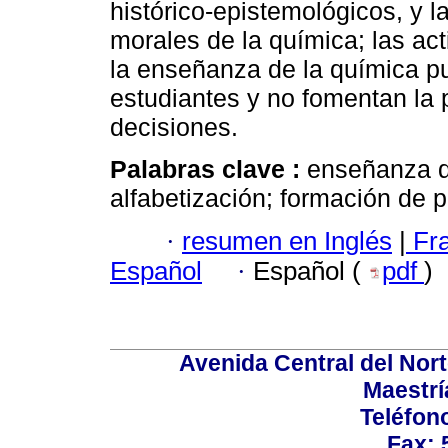
histórico-epistemológicos, y l
morales de la química; las a
la enseñanza de la química pu
estudiantes y no fomentan la 
decisiones.
Palabras clave :
enseñanza d
alfabetización; formación de p
·
resumen en Inglés
|
Fr
Español
·
Español (
pdf
)
Avenida Central del Norte
Maestrí
Teléfon
Fax: 