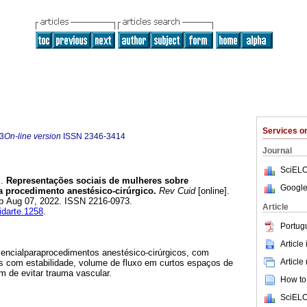
Services 
3
On-line version
ISSN
2346-3414
Journal
SciELO
.
Representações sociais de mulheres sobre
Google
a procedimento anestésico-cirúrgico.
Rev Cuid
[online].
ub Aug 07, 2022. ISSN 2216-0973.
Article
idarte.1258
.
Portug
Article
ncialparaprocedimentos anestésico-cirúrgicos, com
Article
is com estabilidade, volume de fluxo em curtos espaços de
im de evitar trauma vascular.
How to 
SciELO