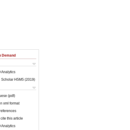
on Demand
 Analytics
 Scholar H5M5 (
2019
)
uese (pdf)
 in xml format
 references
cite this article
 Analytics