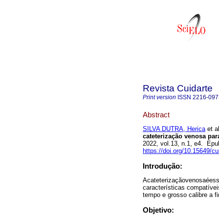
Revista Cuidarte
Print version
ISSN
2216-097
Abstract
SILVA DUTRA, Herica
et al
cateterização venosa par
2022, vol.13, n.1, e4. Ep
https://doi.org/10.15649/cu
Introdução:
Acateterizaçãovenosaéesse
características compatíve
tempo e grosso calibre a f
Objetivo: