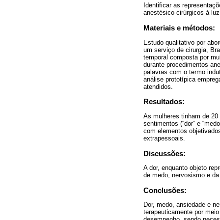
Identificar as representaç
anestésico-cirúrgicos à l
Materiais e métodos:
Estudo qualitativo por abo
um serviço de cirurgia, B
temporal composta por mu
durante procedimentos anes
palavras com o termo induto
análise prototípica empre
atendidos.
Resultados:
As mulheres tinham de 20 
sentimentos (“dor” e “medo-
com elementos objetivados 
extrapessoais.
Discussões:
A dor, enquanto objeto rep
de medo, nervosismo e da 
Conclusões:
Dor, medo, ansiedade e ne
terapeuticamente por meio 
desempenho, sendo necessá