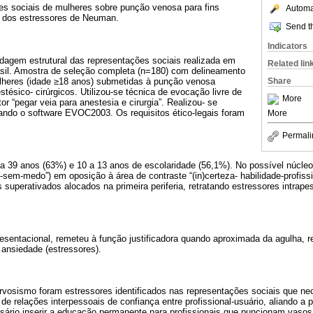
ões sociais de mulheres sobre punção venosa para fins
Automat
uz dos estressores de Neuman.
Send th
Indicators
rdagem estrutural das representações sociais realizada em
Related lin
rasil. Amostra de seleção completa (n=180) com delineamento
lheres (idade ≥18 anos) submetidas à punção venosa
Share
tésico- cirúrgicos. Utilizou-se técnica de evocação livre de
More
r “pegar veia para anestesia e cirurgia”. Realizou- se
gando o software EVOC2003. Os requisitos ético-legais foram
More
Permali
a 39 anos (63%) e 10 a 13 anos de escolaridade (56,1%). No possível núcleo
sem-medo”) em oposição à área de contraste “(in)certeza- habilidade-profission
superativados alocados na primeira periferia, retratando estressores intrapes
resentacional, remeteu à função justificadora quando aproximada da agulha, 
ansiedade (estressores).
rvosismo foram estressores identificados nas representações sociais que ne
de relações interpessoais de confiança entre profissional-usuário, aliando a
rio inserir a educação permanente para profissionais que puncionam vasos