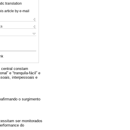
ic translation
is article by e-mail
ks
nk
 central constam
al” e “tranquila-fácil” e
soais, interpessoais e
reafirmando o surgimento
cessitam ser monitorados
 performance do
.