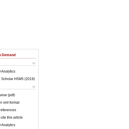
on Demand
 Analytics
 Scholar H5M5 (
2019
)
uese (pdf)
 in xml format
 references
cite this article
 Analytics