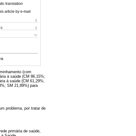
ic translation
is article by e-mail
ks
nk
ncaminhamento (com
ária à saúde (CM 86,15%;
ria à saúde (CM 61,29%;
98%; SM 21,89%) para
m problema, por tratar de
ede primária de saúde,
o à Saúde.