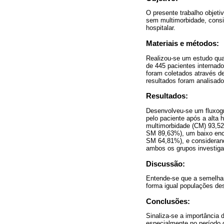
O presente trabalho objeti
sem multimorbidade, consi
hospitalar.
Materiais e métodos:
Realizou-se um estudo quant
de 445 pacientes internado
foram coletados através de
resultados foram analisado
Resultados:
Desenvolveu-se um fluxogr
pelo paciente após a alta 
multimorbidade (CM) 93,5
SM 89,63%), um baixo en
SM 64,81%), e consideran
ambos os grupos investig
Discussão:
Entende-se que a semelhan
forma igual populações d
Conclusões:
Sinaliza-se a importância
especialmente no período d