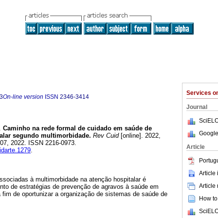
Services 
3
On-line version
ISSN
2346-3414
Journal
SciELO
.
Caminho na rede formal de cuidado em saúde de
Google
talar segundo multimorbidade.
Rev Cuid
[online]. 2022,
 07, 2022. ISSN 2216-0973.
Article
idarte.1279
.
Portug
Article
ssociadas à multimorbidade na atenção hospitalar é
Article
ento de estratégias de prevenção de agravos à saúde em
a fim de oportunizar a organização de sistemas de saúde de
How to 
SciELO