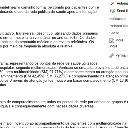
Automat
voudelinear o caminho formal percorrido por pacientes com e
Send th
derando o uso da rede pública de saúde após a internação
Indicators
Related lin
itativo, transversal, descritivo, utilizando dados primários
Share
s em um hospital universitário, no ano de 2018. Os dados
More
 análise do prontuário médico e entrevista telefônica. Os
s por meio de frequência absoluta e relativa.
More
Permali
ama, representando os pontos da rede de saúde utilizados
hospitalar, segundo multimorbidade. Verificou-se uma alta prevalência de e
2%; sem multimorbidade (SM) 97,71%) e comparecimento na atenção secund
caminhamento (CM 42,45%; SM 36,27%) e comparecimento na atenção primá
do os 3 níveis de atenção juntos, houve um baixo comparecimento (CM 17,
ados.
ça de comparecimento em todos os pontos da rede por ambos os grupos é u
esiguais e consequentemente com necessidades diversas.
 de maior incentivo ao acompanhamento de pacientes com multimorbidade na r
e pós-alta hospitalar, e a necessidade de fortalecimento da Rede de Atençã