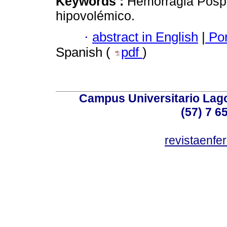
Keywords :
Hemorragia Pospa
hipovolémico.
·
abstract in English
|
Por
Spanish (
pdf
)
Campus Universitario Lago
(57) 7 6
revistaenf