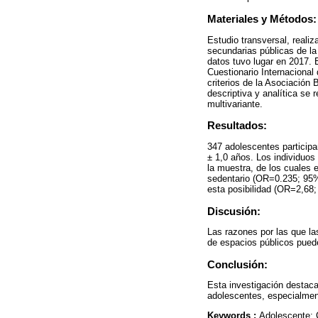
Materiales y Métodos:
Estudio transversal, reali
secundarias públicas de la
datos tuvo lugar en 2017. E
Cuestionario Internacional
criterios de la Asociación
descriptiva y analítica se 
multivariante.
Resultados:
347 adolescentes participa
± 1,0 años. Los individuos
la muestra, de los cuales 
sedentario (OR=0.235; 95%I
esta posibilidad (OR=2,68
Discusión:
Las razones por las que la
de espacios públicos puede
Conclusión:
Esta investigación destaca 
adolescentes, especialmen
Keywords :
Adolescente; 