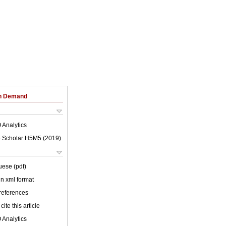
on Demand
 Analytics
 Scholar H5M5 (
2019
)
uese (pdf)
 in xml format
 references
cite this article
 Analytics