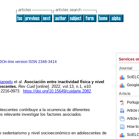
Services 
3
On-line version
ISSN
2346-3414
Journal
SciELO
angelo
et al.
Asociación entre inactividad física y nivel
Google
escentes.
Rev Cuid
[online]. 2022, vol.13, n.1, e10.
 2216-0973.
https://doi.org/10.15649/cuidarte.2082
.
Article
Portug
lescentes contribuye a la ocurrencia de diferentes
Article
s relevante investigar los factores asociados.
Article
How to 
tre sedentarismo y nivel socioeconómico en adolescentes de
SciELO