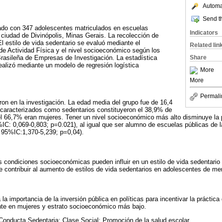
Automat
Send th
zado con 347 adolescentes matriculados en escuelas
Indicators
 ciudad de Divinópolis, Minas Gerais. La recolección de
l estilo de vida sedentario se evaluó mediante el
Related lin
 de Actividad Física y el nivel socioeconómico según los
 Brasileña de Empresas de Investigación. La estadística
Share
realizó mediante un modelo de regresión logística
More
More
Permali
ron en la investigación. La edad media del grupo fue de 16,4
 caracterizados como sedentarios constituyeron el 38,9% de
el 66,7% eran mujeres. Tener un nivel socioeconómico más alto disminuye la 
C: 0,069-0,803; p=0.021), al igual que ser alumno de escuelas públicas de 
; 95%IC:1,370-5,239; p=0,04).
s condiciones socioeconómicas pueden influir en un estilo de vida sedentario
 contribuir al aumento de estilos de vida sedentarios en adolescentes de me
la importancia de la inversión pública en políticas para incentivar la práctica 
te en mujeres y estrato socioeconómico más bajo.
Conducta Sedentaria; Clase Social; Promoción de la salud escolar.