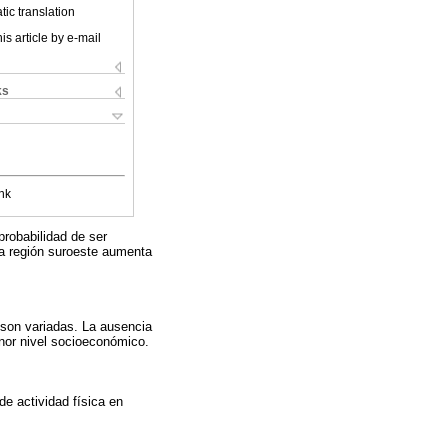
ic translation
is article by e-mail
ks
nk
probabilidad de ser
la región suroeste aumenta
 son variadas. La ausencia
nor nivel socioeconómico.
de actividad física en