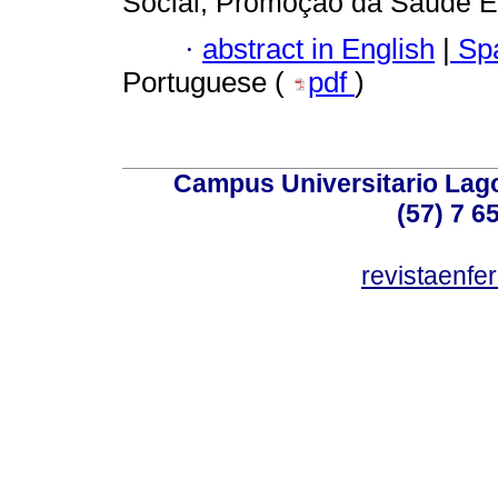
Social; Promoção da Saúde E
·
abstract in English
|
Spa
Portuguese (
pdf
)
Campus Universitario Lago
(57) 7 6
revistaenf