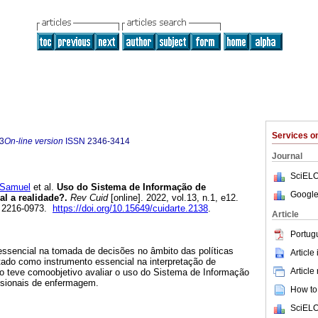
Services 
3
On-line version
ISSN
2346-3414
Journal
SciELO
Samuel
et al.
Uso do Sistema de Informação de
Google
al a realidade?.
Rev Cuid
[online]. 2022, vol.13, n.1, e12.
 2216-0973.
https://doi.org/10.15649/cuidarte.2138
.
Article
Portug
ssencial na tomada de decisões no âmbito das políticas
Article
tado como instrumento essencial na interpretação de
Article
 teve comoobjetivo avaliar o uso do Sistema de Informação
ssionais de enfermagem.
How to 
SciELO