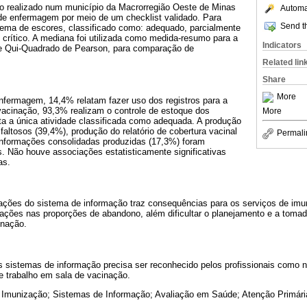
ico realizado num município da Macrorregião Oeste de Minas
Automat
 de enfermagem por meio de um checklist validado. Para
Send th
stema de escores, classificado como: adequado, parcialmente
crítico. A mediana foi utilizada como medida-resumo para a
Indicators
ste Qui-Quadrado de Pearson, para comparação de
Related lin
Share
More
enfermagem, 14,4% relatam fazer uso dos registros para a
acinação, 93,3% realizam o controle de estoque dos
More
ta a única atividade classificada como adequada. A produção
 faltosos (39,4%), produção do relatório de cobertura vacinal
Permali
informações consolidadas produzidas (17,3%) foram
s. Não houve associações estatisticamente significativas
as.
mações do sistema de informação traz consequências para os serviços de im
ilações nas proporções de abandono, além dificultar o planejamento e a toma
inação.
sistemas de informação precisa ser reconhecido pelos profissionais como nec
e trabalho em sala de vacinação.
Imunização; Sistemas de Informação; Avaliação em Saúde; Atenção Primár