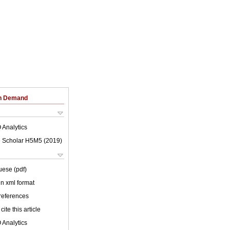
on Demand
 Analytics
 Scholar H5M5 (
2019
)
uese (pdf)
 in xml format
 references
cite this article
 Analytics