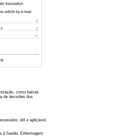
ic translation
is article by e-mail
ks
nk
unização, como baixas
da de decisões dos
essário, útil e aplicável,
ia à Saúde; Enfermagem