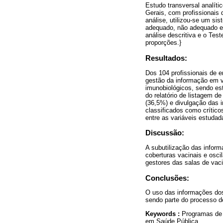
Estudo transversal analít
Gerais, com profissionais
análise, utilizou-se um si
adequado, não adequado e 
análise descritiva e o Te
proporções.}
Resultados:
Dos 104 profissionais de 
gestão da informação em v
imunobiológicos, sendo es
do relatório de listagem de
(36,5%) e divulgação das 
classificados como crítico
entre as variáveis estudad
Discussão:
A subutilização das infor
coberturas vacinais e osc
gestores das salas de vac
Conclusões:
O uso das informações dos 
sendo parte do processo d
Keywords :
Programas de 
em Saúde Pública.