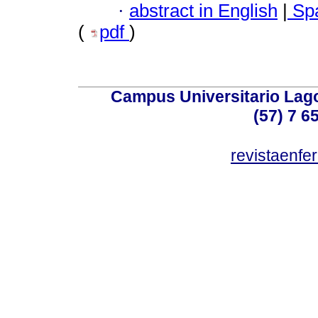
·
abstract in English
|
Spa
(
pdf
)
Campus Universitario Lago
(57) 7 6
revistaenf