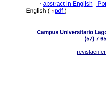
·
abstract in English
|
Por
English (
pdf
)
Campus Universitario Lago
(57) 7 6
revistaenf