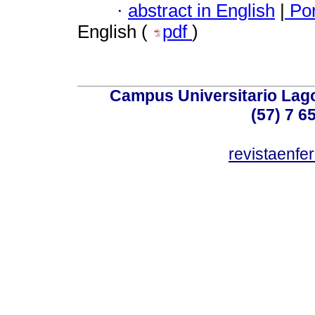
·
abstract in English
|
Por
English (
pdf
)
Campus Universitario Lago
(57) 7 6
revistaenf