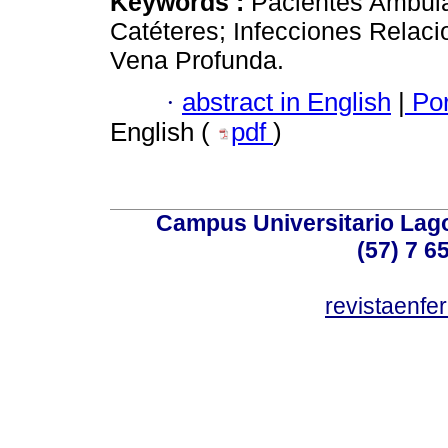
Keywords :
Pacientes Ambulat
Catéteres; Infecciones Relac
Vena Profunda.
·
abstract in English
|
Por
English (
pdf
)
Campus Universitario Lago
(57) 7 6
revistaenf