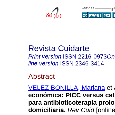
Revista Cuidarte
Print version
ISSN
2216-0973
On
line version
ISSN
2346-3414
Abstract
VELEZ-BONILLA, Mariana
et 
económica: PICC versus cat
para antibioticoterapia prol
domiciliaria.
Rev Cuid
[online