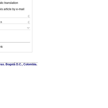
ic translation
is article by e-mail
ks
nk
vas. Bogotá D.C., Colombia.