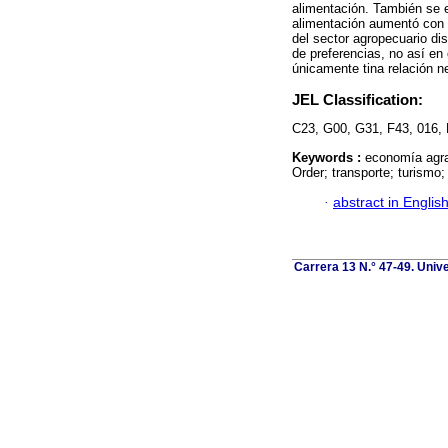
alimentación. También se e
alimentación aumentó con 
del sector agropecuario di
de preferencias, no así en
únicamente tina relación ne
JEL Classification:
C23, G00, G31, F43, 016, 
Keywords :
economía agrar
Order; transporte; turismo;
·
abstract in Englis
Carrera 13 N.° 47-49. Univ