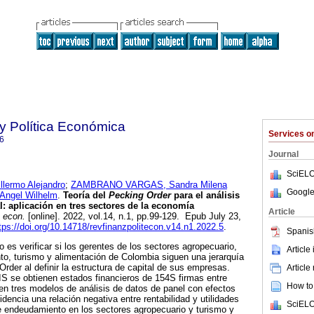
y Política Económica
Services 
6
Journal
SciELO
ermo Alejandro
;
ZAMBRANO VARGAS, Sandra Milena
Google
ngel Wilhelm
.
Teoría del
Pecking Order
para el análisis
al: aplicación en tres sectores de la economía
Article
. econ.
[online]. 2022, vol.14, n.1, pp.99-129. Epub July 23,
tps://doi.org/10.14718/revfinanzpolitecon.v14.n1.2022.5
.
Spanis
o es verificar si los gerentes de los sectores agropecuario,
Article
o, turismo y alimentación de Colombia siguen una jerarquía
rder al definir la estructura de capital de sus empresas.
Article
 se obtienen estados financieros de 154S firmas entre
How to 
n tres modelos de análisis de datos de panel con efectos
videncia una relación negativa entre rentabilidad y utilidades
SciELO
e endeudamiento en los sectores agropecuario y turismo y