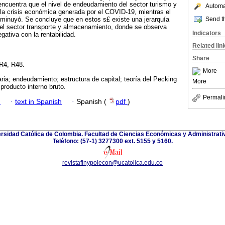
ncuentra que el nivel de endeudamiento del sector turismo y
Automat
la crisis económica generada por el COVID-19, mientras el
Send th
sminuyó. Se concluye que en estos s£ existe una jerarquía
 el sector transporte y almacenamiento, donde se observa
Indicators
gativa con la rentabilidad.
Related lin
Share
R4, R48.
More
ia; endeudamiento; estructura de capital; teoría del Pecking
More
 producto interno bruto.
Permali
h
·
text in Spanish
·
Spanish (
pdf
)
ersidad Católica de Colombia. Facultad de Ciencias Económicas y Administrati
Teléfono: (57-1) 3277300 ext. 5155 y 5160.
revistafinypolecon@ucatolica.edu.co