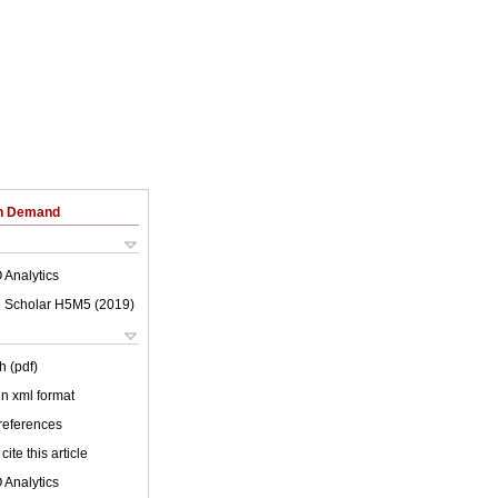
on Demand
 Analytics
 Scholar H5M5 (
2019
)
h (pdf)
 in xml format
 references
cite this article
 Analytics