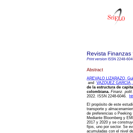
Revista Finanzas 
Print version
ISSN
2248-604
Abstract
AREVALO LIZARAZO, Guill
and
VAZQUEZ GARCIA, A
de la estructura de capit
colombiana.
Finanz. polit
2022. ISSN 2248-6046.
ht
El propósito de este estudi
transporte y almacenamient
de preferencias o Peeking O
Mediante Bloomberg y EMIS
2017 y 2020 y se construye
fijos, uno por sector. Se e
acumuladas con el nivel d