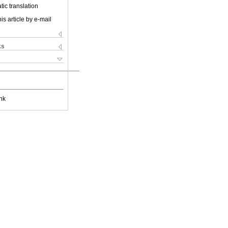
ic translation
is article by e-mail
ks
nk