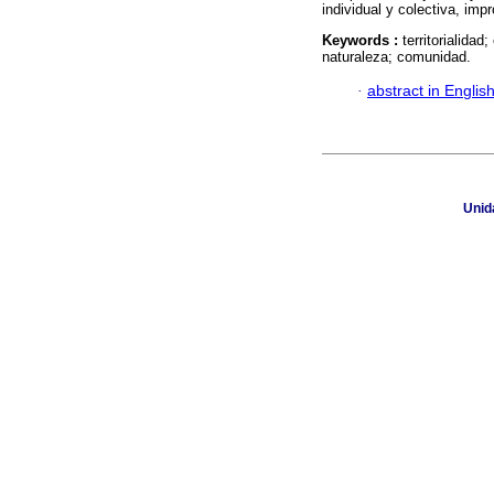
individual y colectiva, im
Keywords :
territorialida
naturaleza; comunidad.
·
abstract in Englis
Unida