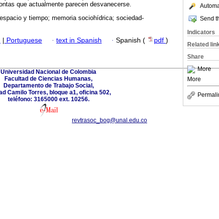
prontas que actualmente parecen desvanecerse.
Automat
d; espacio y tiempo; memoria sociohídrica; sociedad-
Send th
Indicators
h
|
Portuguese
·
text in Spanish
·
Spanish (
pdf
)
Related lin
Share
More
Universidad Nacional de Colombia
Facultad de Ciencias Humanas,
More
Departamento de Trabajo Social,
d Camilo Torres, bloque a1, oficina 502,
Permali
teléfono: 3165000 ext. 10256.
revtrasoc_bog@unal.edu.co