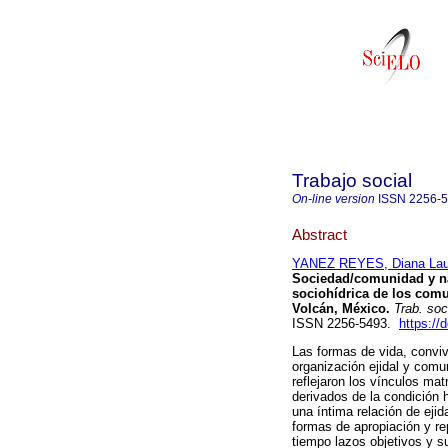
Trabajo social
On-line version
ISSN
2256-
Abstract
YANEZ REYES, Diana Lau
Sociedad/comunidad y na
sociohídrica de los comun
Volcán, México.
Trab. soc
ISSN 2256-5493.
https://
Las formas de vida, conviv
organización ejidal y comu
reflejaron los vínculos ma
derivados de la condición 
una íntima relación de eji
formas de apropiación y rep
tiempo lazos objetivos y s