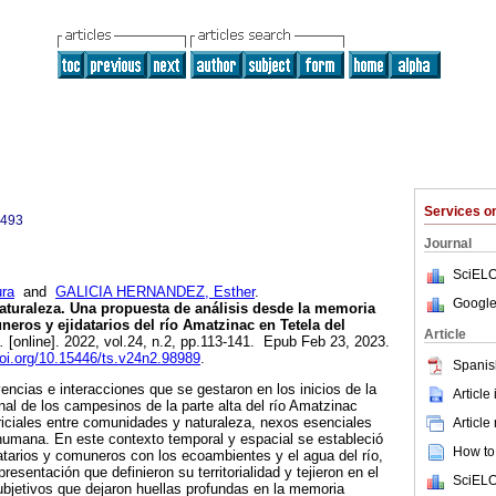
Services 
5493
Journal
SciELO
ra
and
GALICIA HERNANDEZ, Esther
.
Google
turaleza. Una propuesta de análisis desde la memoria
eros y ejidatarios del río Amatzinac en Tetela del
Article
.
[online]. 2022, vol.24, n.2, pp.113-141. Epub Feb 23, 2023.
doi.org/10.15446/ts.v24n2.98989
.
Spanis
encias e interacciones que se gestaron en los inicios de la
Article
nal de los campesinos de la parte alta del río Amatzinac
triciales entre comunidades y naturaleza, nexos esenciales
Article
humana. En este contexto temporal y espacial se estableció
How to 
datarios y comuneros con los ecoambientes y el agua del río,
resentación que definieron su territorialidad y tejieron en el
SciELO
ubjetivos que dejaron huellas profundas en la memoria