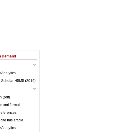
on Demand
 Analytics
 Scholar H5M5 (
2019
)
h (pdf)
 in xml format
 references
cite this article
 Analytics