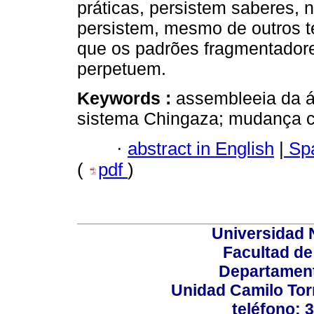
práticas, persistem saberes, n
persistem, mesmo de outros t
que os padrões fragmentador
perpetuem.
Keywords :
assembleeia da á
sistema Chingaza; mudança cl
·
abstract in English
|
Spa
(
pdf
)
Universidad 
Facultad d
Departament
Unidad Camilo Torr
teléfono: 