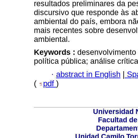
resultados preliminares da 
discursivo que responde às ab
ambiental do país, embora n
mais recentes sobre desenvol
ambiental.
Keywords :
desenvolvimento 
política pública; análise críti
·
abstract in English
|
Spa
(
pdf
)
Universidad 
Facultad d
Departament
Unidad Camilo Torr