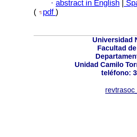
·
abstract in English
|
Spa
(
pdf
)
Universidad 
Facultad d
Departament
Unidad Camilo Torr
teléfono: 
revtraso