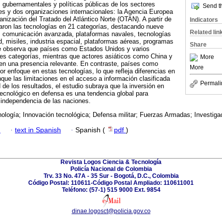
s gubernamentales y políticas públicas de los sectores
Send th
íses y dos organizaciones internacionales: la Agencia Europea
nización del Tratado del Atlántico Norte (OTAN). A partir de
Indicators
aron las tecnologías en 21 categorías, destacando nueve
Related lin
: comunicación avanzada, plataformas navales, tecnologías
, misiles, industria espacial, plataformas aéreas, programas
Share
e observa que países como Estados Unidos y varios
les categorías, mientras que actores asiáticos como China y
More
nen una presencia relevante. En contraste, países como
More
 enfoque en estas tecnologías, lo que refleja diferencias en
nque las limitaciones en el acceso a información clasificada
Permali
 de los resultados, el estudio subraya que la inversión en
 tecnológico en defensa es una tendencia global para
a independencia de las naciones.
ología; Innovación tecnológica; Defensa militar; Fuerzas Armadas; Investigac
h
·
text in Spanish
·
Spanish (
pdf
)
Revista Logos Ciencia & Tecnología
Policía Nacional de Colombia
Trv. 33 No. 47A - 35 Sur - Bogotá, D.C., Colombia
Código Postal: 110611-Código Postal Ampliado: 110611001
Teléfono: (57-1) 515 9000 Ext. 9854
dinae.logosct@policia.gov.co