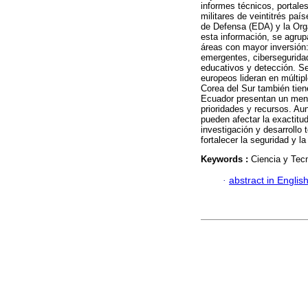
informes técnicos, portale
militares de veintitrés pa
de Defensa (EDA) y la Orga
esta información, se agrup
áreas con mayor inversión
emergentes, ciberseguridad
educativos y detección. S
europeos lideran en múltip
Corea del Sur también tie
Ecuador presentan un menor
prioridades y recursos. Au
pueden afectar la exactitud
investigación y desarrollo
fortalecer la seguridad y l
Keywords :
Ciencia y Tecn
·
abstract in Englis