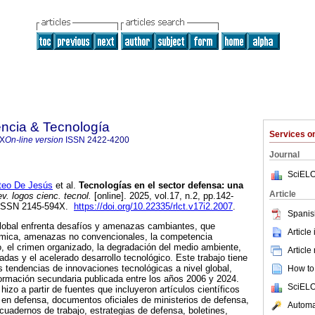
ncia & Tecnología
Services 
4X
On-line version
ISSN
2422-4200
Journal
SciELO
eo De Jesús
et al.
Tecnologías en el sector defensa: una
Article
v. logos cienc. tecnol.
[online]. 2025, vol.17, n.2, pp.142-
 ISSN 2145-594X.
https://doi.org/10.22335/rlct.v17i2.2007
.
Spanis
global enfrenta desafíos y amenazas cambiantes, que
Article
ómica, amenazas no convencionales, la competencia
o, el crimen organizado, la degradación del medio ambiente,
Article
das y el acelerado desarrollo tecnológico. Este trabajo tiene
s tendencias de innovaciones tecnológicas a nivel global,
How to 
formación secundaria publicada entre los años 2006 y 2024.
SciELO
 hizo a partir de fuentes que incluyeron artículos científicos
 en defensa, documentos oficiales de ministerios de defensa,
Automat
 cuadernos de trabajo, estrategias de defensa, boletines,