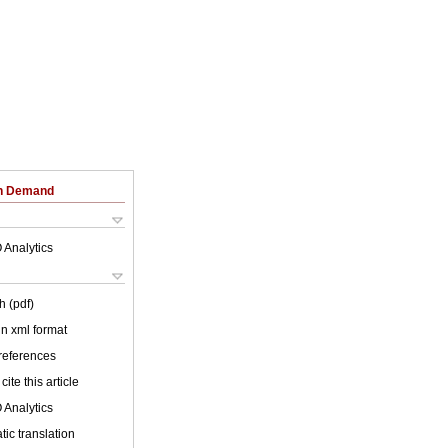
on Demand
 Analytics
h (pdf)
 in xml format
 references
cite this article
 Analytics
ic translation