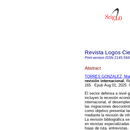
Revista Logos Cie
Print version
ISSN
2145-59
Abstract
TORRES GONZALEZ, Mat
revisión internacional.
Re
165. Epub Aug 01, 2025.
El sector defensa a nivel 
incluyen la recesión econ
internacional, el desemple
las migraciones descontrola
como objetivo presentar la
mediante la revisión de in
La revisión bibliográfica se
en revistas especializadas
hojas de ruta, entrevistas,