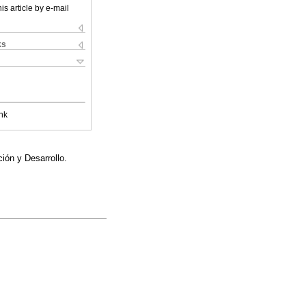
is article by e-mail
ks
nk
ión y Desarrollo.