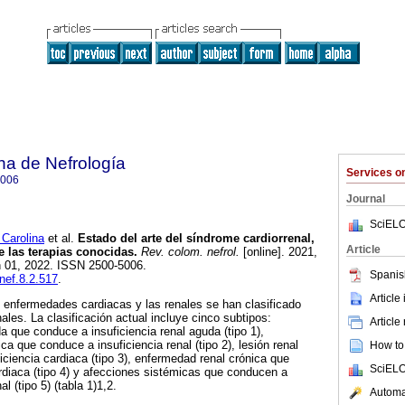
na de Nefrología
Services 
5006
Journal
SciELO
arolina
et al.
Estado del arte del síndrome cardiorrenal,
Article
e las terapias conocidas.
Rev. colom. nefrol.
[online]. 2021,
n 01, 2022. ISSN 2500-5006.
Spanis
cnef.8.2.517
.
Article
s enfermedades cardiacas y las renales se han clasificado
les. La clasificación actual incluye cinco subtipos:
Article
a que conduce a insuficiencia renal aguda (tipo 1),
ica que conduce a insuficiencia renal (tipo 2), lesión renal
How to 
ciencia cardiaca (tipo 3), enfermedad renal crónica que
SciELO
rdiaca (tipo 4) y afecciones sistémicas que conducen a
l (tipo 5) (tabla 1)1,2.
Automat