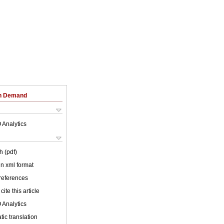
on Demand
 Analytics
h (pdf)
 in xml format
 references
cite this article
 Analytics
ic translation