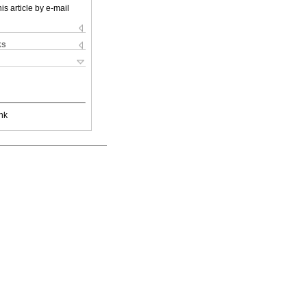
is article by e-mail
ks
nk