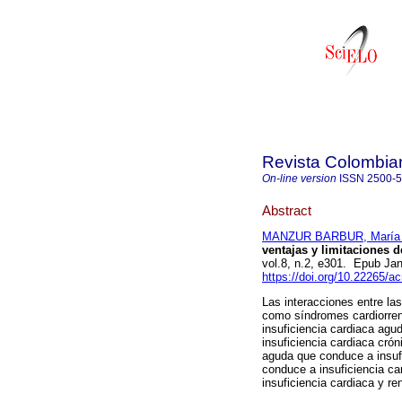
Revista Colombia
On-line version
ISSN
2500-
Abstract
MANZUR BARBUR, María C
ventajas y limitaciones d
vol.8, n.2, e301. Epub Ja
https://doi.org/10.22265/a
Las interacciones entre la
como síndromes cardiorrena
insuficiencia cardiaca agud
insuficiencia cardiaca crón
aguda que conduce a insufi
conduce a insuficiencia ca
insuficiencia cardiaca y rena