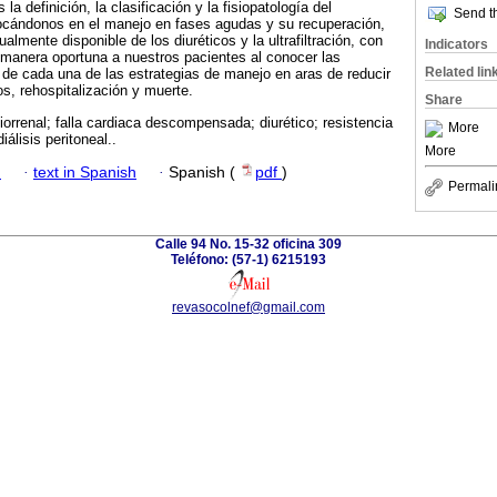
la definición, la clasificación y la fisiopatología del
Send th
focándonos en el manejo en fases agudas y su recuperación,
almente disponible de los diuréticos y la ultrafiltración, con
Indicators
de manera oportuna a nuestros pacientes al conocer las
Related lin
s de cada una de las estrategias de manejo en aras de reducir
os, rehospitalización y muerte.
Share
orrenal; falla cardiaca descompensada; diurético; resistencia
More
diálisis peritoneal..
More
h
·
text in Spanish
·
Spanish (
pdf
)
Permali
Calle 94 No. 15-32 oficina 309
Teléfono: (57-1) 6215193
revasocolnef@gmail.com