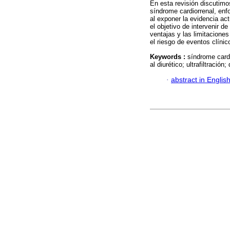
En esta revisión discutimos 
síndrome cardiorrenal, en
al exponer la evidencia actu
el objetivo de intervenir 
ventajas y las limitacione
el riesgo de eventos clínic
Keywords :
síndrome cardi
al diurético; ultrafiltración; 
·
abstract in Englis