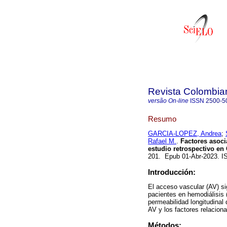
Revista Colombia
versão On-line
ISSN
2500-5
Resumo
GARCIA-LOPEZ, Andrea
;
Rafael M.
.
Factores asocia
estudio retrospectivo en
201. Epub 01-Abr-2023. 
Introducción:
El acceso vascular (AV) si
pacientes en hemodiálisis
permeabilidad longitudinal 
AV y los factores relacion
Métodos: