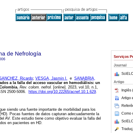
na de Nefrología
Serviços P
006
Journal
SciELO
SANCHEZ, Ricardo
;
VESGA, Jasmin I.
e
SANABRIA,
Artigo
dos a la falla del acceso vascular en hemodiálisis: un
 Colombia.
Rev. colom. nefrol.
[online]. 2023, vol.10, n.1,
Inglês 
ISSN 2500-5006.
https://doi.org/10.22265/acnef.10.1.629
.
Artigo
Referên
gue siendo una fuente importante de morbilidad para los
Como ci
 (HD). Pocas fuentes de datos capturan adecuadamente la
del AV. Este estudio tiene como objetivo evaluar la falla del
SciELO
ados en pacientes en HD.
Traduç