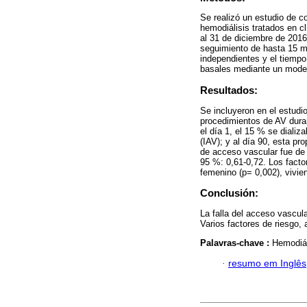
Se realizó un estudio de c
hemodiálisis tratados en c
al 31 de diciembre de 2016
seguimiento de hasta 15 me
independientes y el tiempo 
basales mediante un model
Resultados:
Se incluyeron en el estudi
procedimientos de AV dura
el día 1, el 15 % se dializ
(IAV); y al día 90, esta p
de acceso vascular fue de 
95 %: 0,61-0,72. Los facto
femenino (p= 0,002), vivie
Conclusión:
La falla del acceso vascula
Varios factores de riesgo, 
Palavras-chave :
Hemodiál
·
resumo em Inglês