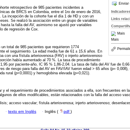
Enviar 
ohorte retrospectivo de 985 pacientes incidentes a
Indicadore
línicas de BRCS en Colombia, entre el 1ro de enero de 2016,
. La incepción de la cohorte fue el día 1 de HD y con un
Links rela
ses. Se realizó la asociación entre un grupo de variables
hasta la falla del AV, asimismo se ajustó por variables
Compartilh
o de regresión de Cox.
Mais
Mais
o un total de 985 pacientes que requirieron 1774
Permali
nte el seguimiento. La edad media fue de 61 ± 15,6 años. En
aba con una fístula arteriovenosa (FAV) o injerto arteriovenoso
roporción había aumentado al 70 %. La tasa de procedimiento
1,95 por paciente-año, IC 95 % 1,86-2,04. La tasa de falla del AV fue de 0,66
res de riesgo para falla del AV en FAV/IAV fueron edad > 65 años (p= 0,008),
nda rural (p<0,0001) y hemoglobina elevada (p=0,021).
r y el requerimiento de procedimientos asociados a ella, son frecuentes en la 
algunos de ellos modificables, están relacionados con la falla del acceso vasc
isis; acceso vascular; fístula arteriovenosa; injerto arteriovenoso; desenlaces
·
texto em Inglês
·
Inglês (
pdf
)