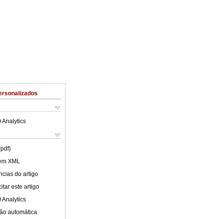
ersonalizados
 Analytics
(pdf)
 em XML
cias do artigo
tar este artigo
 Analytics
ão automática