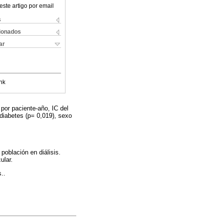
este artigo por email
s
cionados
ar
nk
 por paciente-año, IC del
 diabetes (p= 0,019), sexo
población en diálisis.
ular.
..