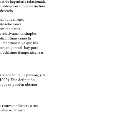
ral de ingeniería relacionada
 obtención con la estructura
 deseado.
en un fundamento
te relaciones
cesitan datos
s relativamente simples
disciplinas como la
 importancia ya que los
ue, en general, hay poca
a muchísimo tiempo alcanzar
 temperatura, la presión, y la
1998). Esta definición
o, que se pueden obtener
s correspondientes a sus
iales se definen