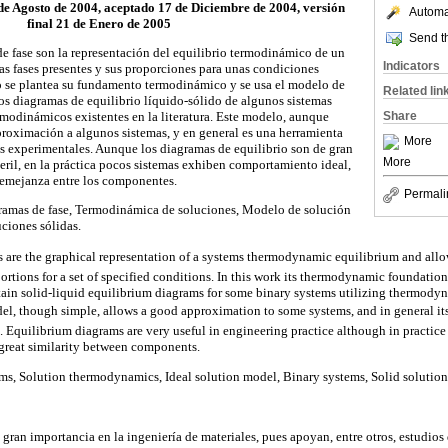
de Agosto de 2004, aceptado 17 de Diciembre de 2004, versión
Automat
final 21 de Enero de 2005
Send th
e fase son la representación del equilibrio termodinámico de un
Indicators
las fases presentes y sus proporciones para unas condiciones
o se plantea su fundamento termodinámico y se usa el modelo de
Related lin
los diagramas de equilibrio líquido-sólido de algunos sistemas
Share
ermodinámicos existentes en la literatura. Este modelo, aunque
roximación a algunos sistemas, y en general es una herramienta
More
os experimentales. Aunque los diagramas de equilibrio son de gran
More
ieril, en la práctica pocos sistemas exhiben comportamiento ideal,
semejanza entre los componentes.
Permali
amas de fase, Termodinámica de soluciones, Modelo de solución
uciones sólidas.
are the graphical representation of a systems thermodynamic equilibrium and allow
ortions for a set of specified conditions. In this work its thermodynamic foundation 
tain solid-liquid equilibrium diagrams for some binary systems utilizing thermodyn
del, though simple, allows a good approximation to some systems, and in general its
a. Equilibrium diagrams are very useful in engineering practice although in practic
 great similarity between components.
s, Solution thermodynamics, Ideal solution model, Binary systems, Solid solution
gran importancia en la ingeniería de materiales, pues apoyan, entre otros, estudios 