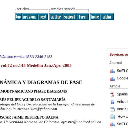
Services 
3
On-line version
ISSN
2346-2183
Journal
 vol.72 no.145 Medellín Jan./Apr. 2005
SciELO
Google
NÁMICA Y DIAGRAMAS DE FASE
Article
MODYNAMIC AND PHASE DIAGRAMS
Spanis
RÉS FELIPE AGUDELO SANTAMARÍA
Article
ología del Gas y Uso Racional de la Energía. Universidad de
Antioquia. mechanikles@yahoo.com
Article
How to 
OSCAR JAIME RESTREPO BAENA
os. Universidad Nacional de Colombia. ojrestre@unalmed.edu.co
SciELO