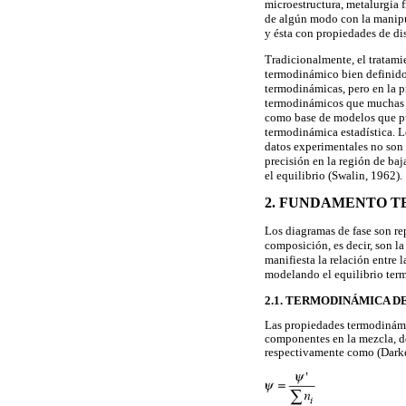
microestructura, metalurgia 
de algún modo con la manipul
y ésta con propiedades de di
Tradicionalmente, el tratami
termodinámico bien definido
termodinámicas, pero en la p
termodinámicos que muchas ve
como base de modelos que pu
termodinámica estadística. 
datos experimentales no son 
precisión en la región de ba
el equilibrio (Swalin, 1962).
2. FUNDAMENTO 
Los diagramas de fase son rep
composición, es decir, son l
manifiesta la relación entre
modelando el equilibrio term
2.1. TERMODINÁMICA D
Las propiedades termodinámic
componentes en la mezcla, d
respectivamente como (Darke