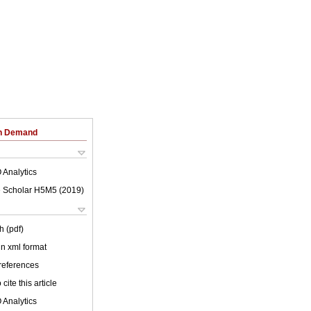
on Demand
 Analytics
 Scholar H5M5 (
2019
)
h (pdf)
 in xml format
 references
cite this article
 Analytics