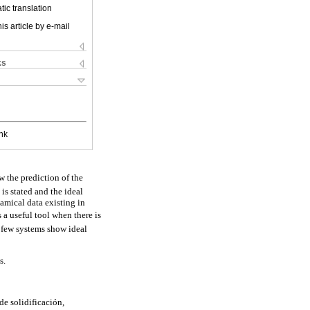
ic translation
is article by e-mail
ks
nk
 the prediction of the
is stated and the ideal
amical data existing in
 a useful tool when there is
e few systems show ideal
s.
de solidificación,