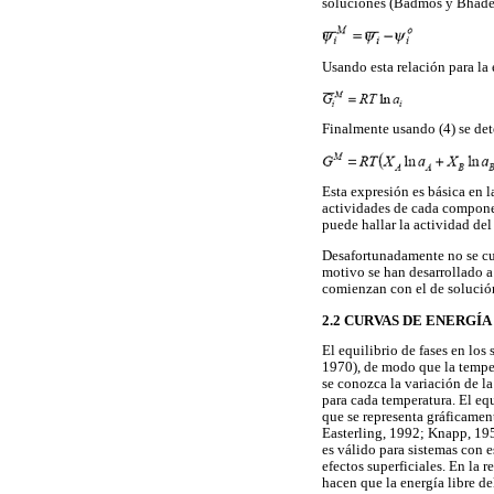
soluciones (Badmos y Bhades
Usando esta relación para la 
Finalmente usando (4) se det
Esta expresión es básica en 
actividades de cada compone
puede hallar la actividad del 
Desafortunadamente no se cue
motivo se han desarrollado a
comienzan con el de solución 
2.2 CURVAS DE ENERGÍA
El equilibrio de fases en los
1970), de modo que la tempera
se conozca la variación de l
para cada temperatura. El eq
que se representa gráficament
Easterling, 1992; Knapp, 19
es válido para sistemas con 
efectos superficiales. En la r
hacen que la energía libre d