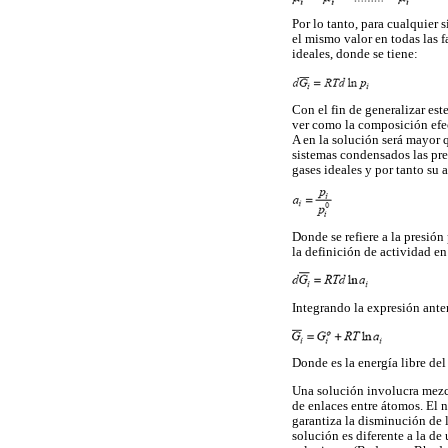
Por lo tanto, para cualquier
el mismo valor en todas las 
ideales, donde se tiene:
Con el fin de generalizar es
ver como la composición efec
A en la solución será mayor 
sistemas condensados las p
gases ideales y por tanto su 
Donde se refiere a la presión
la definición de actividad en
Integrando la expresión ante
Donde es la energía libre de
Una solución involucra mezcl
de enlaces entre átomos. El 
garantiza la disminución de 
solución es diferente a la d