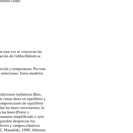
definen como:
ase una vez se conozcan las
cuación de Gibbs-Duhem se
ición y temperatura. Por este
s soluciones. Estos modelos
ondiciones isobáricas (Rao,
 varias fases en equilibrio y
composiciones de equilibrio
s las fases coexistentes, lo
las fases (Porter y
astante simplificado y solo
 pueden despreciar los
efectos y campos elásticos
92; Massalski, 1989; Johnson,