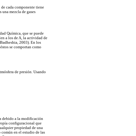
co de cada componente tiene
es una mezcla de gases
vidad Química, que se puede
n a los de A, la actividad de
 (Badheshia, 2003). En los
 éstos se comportan como
 atmósfera de presión. Usando
a debido a la modificación
ropía configuracional que
cualquier propiedad de una
o común en el estudio de las