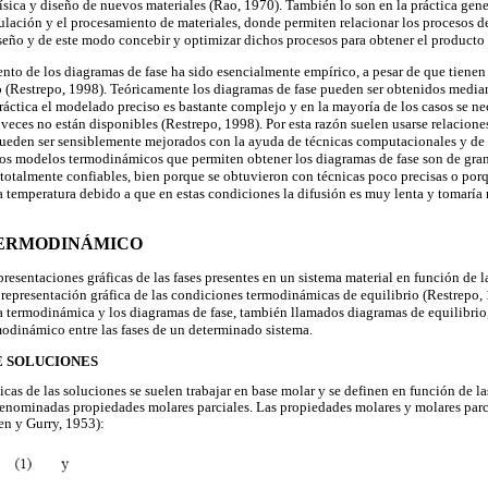
física y diseño de nuevos materiales (Rao, 1970). También lo son en la práctica gene
ación y el procesamiento de materiales, donde permiten relacionar los procesos de
seño y de este modo concebir y optimizar dichos procesos para obtener el producto
ento de los diagramas de fase ha sido esencialmente empírico, a pesar de que tien
 (Restrepo, 1998). Teóricamente los diagramas de fase pueden ser obtenidos median
ráctica el modelado preciso es bastante complejo y en la mayoría de los casos se ne
ces no están disponibles (Restrepo, 1998). Por esta razón suelen usarse relacione
eden ser sensiblemente mejorados con la ayuda de técnicas computacionales y de 
Los modelos termodinámicos que permiten obtener los diagramas de fase son de gran
totalmente confiables, bien porque se obtuvieron con técnicas poco precisas o porq
ja temperatura debido a que en estas condiciones la difusión es muy lenta y tomarí
TERMODINÁMICO
resentaciones gráficas de las fases presentes en un sistema material en función de la
a representación gráfica de las condiciones termodinámicas de equilibrio (Restrepo, 
 la termodinámica y los diagramas de fase, también llamados diagramas de equilibri
odinámico entre las fases de un determinado sistema.
E SOLUCIONES
as de las soluciones se suelen trabajar en base molar y se definen en función de la
enominadas propiedades molares parciales. Las propiedades molares y molares parc
n y Gurry, 1953):