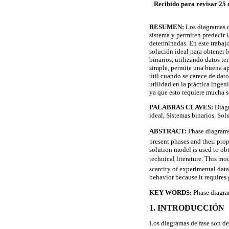
Recibido para revisar 25 
RESUMEN:
Los diagramas d
sistema y permiten predecir 
determinadas. En este trabaj
solución ideal para obtener 
binarios, utilizando datos t
simple, permite una buena ap
útil cuando se carece de dat
utilidad en la práctica ingen
ya que esto requiere mucha 
PALABRAS CLAVES:
Diagr
ideal, Sistemas binarios, Sol
ABSTRACT:
Phase diagrams 
present phases and their prop
solution model is used to ob
technical literature. This mo
scarcity of experimental dat
behavior because it requires
KEY WORDS:
Phase diagram
1. INTRODUCCIÓN
Los diagramas de fase son de 