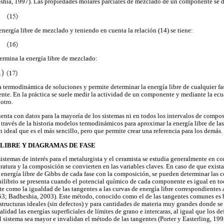
hia, 1997). Las propiedades molares parciales de mezclado de un componente se 
energía libre de mezclado y teniendo en cuenta la relación (14) se tiene:
ermina la energía libre de mezclado:
la termodinámica de soluciones y permite determinar la energía libre de cualquier f
nte. En la práctica se suele medir la actividad de un componente y mediante la e
otro.
nta con datos para la mayoría de los sistemas ni en todos los intervalos de compos
 través de la historia modelos termodinámicos para aproximar la energía libre de la
ideal que es el más sencillo, pero que permite crear una referencia para los demás.
 LIBRE Y DIAGRAMAS DE FASE
 sistemas de interés para el metalurgista y el ceramista se estudia generalmente en c
tura y la composición se convierten en las variables claves. En caso de que existan
a energía libre de Gibbs de cada fase con la composición, se pueden determinar las 
uilibrio se presenta cuando el potencial químico de cada componente es igual en toda
e como la igualdad de las tangentes a las curvas de energía libre correspondientes a 
53; Badheshia, 2003). Este método, conocido como el de las tangentes comunes es b
estructuras ideales (sin defectos) y para cantidades de materia muy grandes donde se
ealidad las energías superficiales de límites de grano e intercaras, al igual que los d
el sistema sea mayor e invalidan el método de las tangentes (Porter y Easterling, 19