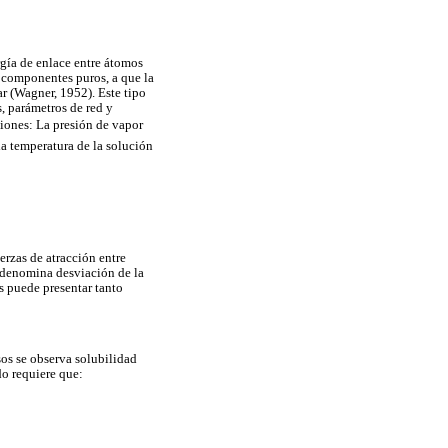
rgía de enlace entre átomos
s componentes puros, a que la
r (Wagner, 1952). Este tipo
, parámetros de red y
iones: La presión de vapor
la temperatura de la solución
erzas de atracción entre
 denomina desviación de la
s puede presentar tanto
os se observa solubilidad
do requiere que: