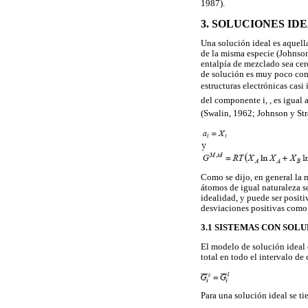
1987).
3. SOLUCIONES ID
Una solución ideal es aquella
de la misma especie (Johnson
entalpía de mezclado sea cer
de solución es muy poco com
estructuras electrónicas casi
del componente i, , es igual a
(Swalin, 1962; Johnson y Str
Como se dijo, en general la 
átomos de igual naturaleza 
idealidad, y puede ser posit
desviaciones positivas como
3.1 SISTEMAS CON SOL
El modelo de solución ideal 
total en todo el intervalo de
Para una solución ideal se ti