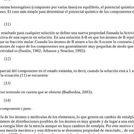
 sistema heterogéneo (compuesto por varias fases) en equilibrio, el potencial quími
fases. El caso más simple para determinar el potencial químico de los componentes 
te resultado para cualquier solución se define una nueva propiedad llamada la Acti
tiva de una especie en solución. En una solución A-B en que los átomos de B repele
que su fracción molar. Cuando los átomos de B atraen a los de A ocurre lo contrario
resiones de vapor de los componentes son generalmente muy pequeñas de modo que
actividad es (Swalin, 1962; Johnson y Stracher, 1995):
 parcial del componente en el estado estándar, es decir, cuando la solución está a 1
 la ecuación (11) se encuentra:
rior teniendo en cuenta que se obtiene (Badheshia, 2003):
l componente i puro.
a de los átomos o moléculas de los elementos, lo que genera un cambio de entalpí
número de distribuciones posibles de los átomos es muy grande y da lugar a una ent
la energía libre de la mezcla aunque no haya cambios de entalpía. Por este motivo 
e una mezcla mecánica y esta diferencia se denomina propiedad de mezclado, , de us