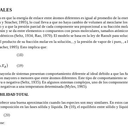
EALES
 en que la energía de enlace entre átomos diferentes es igual al promedio de la ene
 y Stracher, 1995), lo cual lleva a que no haya cambio de volumen al mezclarse lo
o y a que la presión parcial de cada componente sea proporcional a su fracción mola
ún y se da entre elementos o compuestos con pesos moleculares, tamaños atómicos
 idénticos (Seltz, 1934; Rao, 1970). El modelo se basa en la ley de Raoult para soluc
l producto de su fracción molar en la solución, , y la presión de vapor de i puro, , a 
acher, 1995). Esto implica que:
mayoría de sistemas presentan comportamiento diferente al ideal debido a que las fu
son mayores o menores que entre átomos diferentes. Este tipo de comportamiento se
iva o negativa (Seltz, 1935). En algunos sistemas complejos, uno de los componente
 negativas a una temperatura determinada (Myles, 1965).
UBILIDAD TOTAL
ofrece una buena aproximación cuando las especies son muy similares. En estos cas
 composición en las fases sólida y líquida. De (10), el equilibrio entre sólido y líqui
ene: