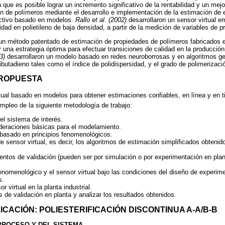
 que es posible lograr un incremento significativo de la rentabilidad y un mej
n de polímeros mediante el desarrollo e implementación de la estimación de 
ictivo basado en modelos.
Rallo et al. (2002)
desarrollaron un sensor virtual 
lidad en polietileno de baja densidad, a partir de la medición de variables de p
un método patentado de estimación de propiedades de polímeros fabricados 
r una estrategia óptima para efectuar transiciones de calidad en la producción 
03)
desarrollaron un modelo basado en redes neuroborrosas y en algoritmos ge
ibutadieno tales como el índice de polidispersidad, y el grado de polimerizaci
PROPUESTA
ual basado en modelos para obtener estimaciones confiables, en línea y en 
empleo de la siguiente metodología de trabajo:
 el sistema de interés.
sideraciones básicas para el modelamiento.
basado en principios fenomenológicos.
 sensor virtual, es decir, los algoritmos de estimación simplificados obtenido
entos de validación (pueden ser por simulación o por experimentación en plant
enomenológico y el sensor virtual bajo las condiciones del diseño de experime
s.
r virtual en la planta industrial.
 de validación en planta y analizar los resultados obtenidos.
LICACIÓN: POLIESTERIFICACIÓN DISCONTINUA A-A/B-B
 PROCESO Y DEL SISTEMA