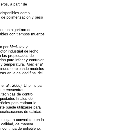
ros, a partir de
a disponibles como
o de polimerización y peso
con un algoritmo de
riables con tiempos muertos
do por
McAuley y
ctor industrial de lecho
n las propiedades de
ón para inferir y controlar
d y temperatura.
Tsen et al.
ontinuos empleando modelos
zas en la calidad final del
 et al., 2000)
. El principal
o se encuentran
a técnicas de control
piedades finales del
eñales para estimar la
te puede utilizarse para
pecificaciones de calidad.
llegar a convertirse en la
e calidad, de manera
 continua de polietileno.