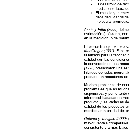
El desarrollo de té
mediciones fuera de
El estudio y el ente
densidad, viscosida
molecular promedio, 
Assis y Filho (2000)
define
estimación (software), con
en la medición, o de pará
El primer trabajo exitoso 
MacGregor (1991)
. Ellos p
fluidizado para la fabrica
calidad con las condicione
la conversión de una reacc
(1996)
presentaron una est
híbridos de redes neuronales
producto en reacciones de 
Muchos problemas de contro
problema es que en muchas 
disponibles, y por lo tanto
inferencial basadas en mod
producto y las variables d
calidad de los productos e
monitorear la calidad del p
Oshima y Tanigaki (2000)
p
mayor ventaja competitiva 
consistente y a más bajos 