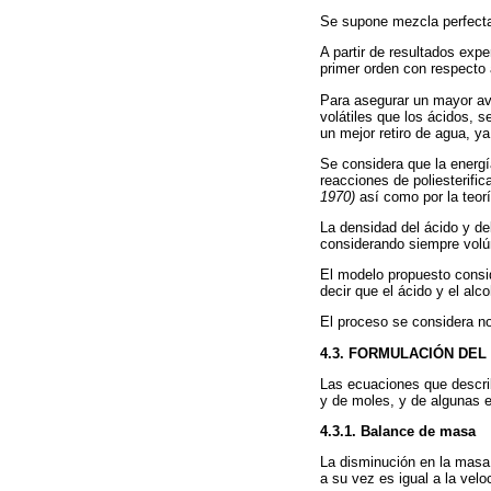
Se supone mezcla perfecta
A partir de resultados exp
primer orden con respecto 
Para asegurar un mayor av
volátiles que los ácidos, s
un mejor retiro de agua, y
Se considera que la energí
reacciones de poliesterifi
1970)
así como por la teor
La densidad del ácido y de
considerando siempre volú
El modelo propuesto consid
decir que el ácido y el a
El proceso se considera no
4.3. FORMULACIÓN DE
Las ecuaciones que descri
y de moles, y de algunas e
4.3.1. Balance de masa
La disminución en la masa 
a su vez es igual a la vel