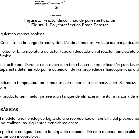
Figura 1
. Reactor discontinuo de poliesterificación
Figure 1.
Polyesterification Batch Reactor
iguientes etapas básicas:
onsiste en la carga del diol y del diácido al reactor. Es la única carga duran
 obtener la temperatura de esterificación deseada en el reactor, empleando pa
érmico.
el polímero. Durante esta etapa se retira el agua de esterificación para favo
 etapa está determinado por la obtención de las propiedades fisicoquímicas 
reducir la temperatura en el reactor para detener la polimerización. Se realiz
orre.
el producto terminado, ya sea a un tanque de almacenamiento, a la zona de e
 BÁSICAS
el modelo fenomenológico logrando una representación sencilla del proceso 
 se realizan las siguientes consideraciones:
o perfecto de agua durante la etapa de reacción. De esta manera, es posible 
ación son irreversibles.