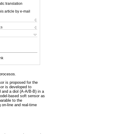
ic translation
is article by e-mail
ks
nk
 procesos.
or is proposed for the
sor is developed to
d and a diol (A-A/B-B) in a
 model-based soft sensor as
arable to the
 on-line and real-time