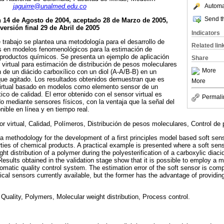
Automat
jaguirre@unalmed.edu.co
Send th
n 14 de Agosto de 2004, aceptado 28 de Marzo de 2005,
versión final 29 de Abril de 2005
Indicators
 trabajo se plantea una metodología para el desarrollo de
Related lin
s en modelos fenomenológicos para la estimación de
 productos químicos. Se presenta un ejemplo de aplicación
Share
r virtual para estimación de distribución de pesos moleculares
More
ón de un diácido carboxílico con un diol (A-A/B-B) en un
que agitado. Los resultados obtenidos demuestran que es
More
 virtual basado en modelos como elemento sensor de un
co de calidad. El error obtenido con el sensor virtual es
Permali
do mediante sensores físicos, con la ventaja que la señal del
onible en línea y en tiempo real.
r virtual, Calidad, Polímeros, Distribución de pesos moleculares, Control de
, a methodology for the development of a first principles model based soft sens
rties of chemical products. A practical example is presented where a soft sen
ht distribution of a polymer during the polyesterification of a carboxylic diaci
 Results obtained in the validation stage show that it is possible to employ a
omatic quality control system. The estimation error of the soft sensor is comp
al sensors currently available, but the former has the advantage of providing
 Quality, Polymers, Molecular weight distribution, Process control.