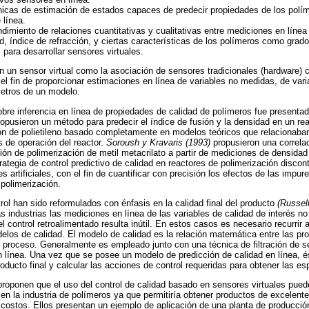
cnicas de estimación de estados capaces de predecir propiedades de los políme
 línea.
ndimiento de relaciones cuantitativas y cualitativas entre mediciones en líne
d, índice de refracción, y ciertas características de los polímeros como grad
para desarrollar sensores virtuales.
n un sensor virtual como la asociación de sensores tradicionales (hardware) 
 el fin de proporcionar estimaciones en línea de variables no medidas, de va
metros de un modelo.
sobre inferencia en línea de propiedades de calidad de polímeros fue presenta
ropusieron un método para predecir el índice de fusión y la densidad en un rea
ción de polietileno basado completamente en modelos teóricos que relacionaba
s de operación del reactor.
Soroush y Kravaris (1993)
propusieron una correlaci
ión de polimerización de metil metacrilato a partir de mediciones de densida
rategia de control predictivo de calidad en reactores de polimerización disc
 artificiales, con el fin de cuantificar con precisión los efectos de las impure
polimerización.
l han sido reformulados con énfasis en la calidad final del producto
(Russell
industrias las mediciones en línea de las variables de calidad de interés n
 el control retroalimentado resulta inútil. En estos casos es necesario recurrir 
elos de calidad. El modelo de calidad es la relación matemática entre las pro
e proceso. Generalmente es empleado junto con una técnica de filtración de s
n línea. Una vez que se posee un modelo de predicción de calidad en línea, és
roducto final y calcular las acciones de control requeridas para obtener las es
roponen que el uso del control de calidad basado en sensores virtuales puede 
en la industria de polímeros ya que permitiría obtener productos de excelent
costos. Ellos presentan un ejemplo de aplicación de una planta de producción