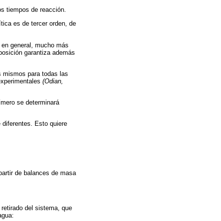
s tiempos de reacción.
ítica es de tercer orden, de
, en general, mucho más
suposición garantiza además
os mismos para todas las
 experimentales
(Odian,
límero se determinará
 diferentes. Esto quiere
artir de balances de masa
 retirado del sistema, que
agua: