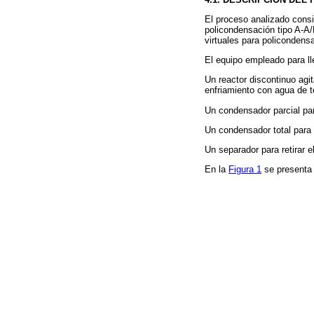
El proceso analizado consis
policondensación tipo A-A/
virtuales para policondens
El equipo empleado para ll
Un reactor discontinuo agi
enfriamiento con agua de t
Un condensador parcial para
Un condensador total para 
Un separador para retirar el
En
la
Figura 1
se presenta 