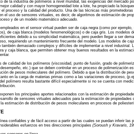
to de la industria de polímeros a nivel mundial, las exigencias del mercado p
mejor calidad y con mayor homogeneidad lote a lote, ha propiciado la búsqu
r el proceso y la calidad del producto. Una de las técnicas más prometedoras 
en el uso de sensores virtuales, es decir, de algoritmos de estimación de pro
proceso y de un modelo matemático adecuado.
mpleados en el sensor virtual pueden ser de caja negra (como por ejemplo,
os), de caja blanca (modelos fenomenológicos) o de caja gris. Los modelos d
icientes debido a su simplicidad matemática, pero pueden llegar a ser dem
eso, requiriendo un mantenimiento frecuente del modelo. Los modelos de caja
o también demasiado complejos y difíciles de implementar a nivel industrial. 
gra y caja blanca, que permiten obtener muy buenos resultados en la estimac
entar.
s de calidad de los polímeros (viscosidad, punto de fusión, grado de polimeri
 desempeño, etc.) que se deben controlar en un proceso de polimerización es
bución de pesos moleculares del polímero. Debido a que la distribución de p
tanto en la carga de materias primas como a las variaciones de proceso, (p.ej.
 del polímero resulta bastante difícil especialmente si no se cuenta con medic
tribución.
 exponen los principales aportes relacionados con la estimación de propiedad
sarrollo de sensores virtuales adecuados para la estimación de propiedades 
 la estimación de distribución de pesos moleculares en procesos de poliesteri
TE
ínea confiables y de fácil acceso a partir de las cuales se puedan inferir las 
siderables esfuerzos en tres direcciones principales
(Soroush y Kravaris, 19
evos sensores en línea.