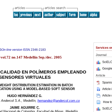
Services 
3
On-line version
ISSN
2346-2183
Journal
vol.72 no.147 Medellín Sep./dec. 2005
SciELO
Google
 CALIDAD EN POLÍMEROS EMPLEANDO
Article
SENSORES VIRTUALES
Spanis
EIGHT DISTRIBUTION ESTIMATION IN BATCH
CATION USING A MODEL-BASED SOFT SENSOR
Article
Article
HUGO HERNÁNDEZ G.
 Andercol S.A., Medellín,
hernandez@andercol.com.co
How to 
JAIME AGUIRRE C.
SciELO
ad Nacional de Colombia, Facultad de Minas, Medellín