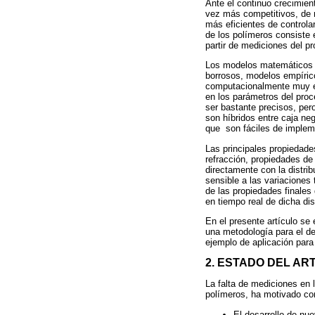
Ante el continuo crecimien
vez más competitivos, de 
más eficientes de controla
de los polímeros consiste 
partir de mediciones del 
Los modelos matemáticos e
borrosos, modelos empíric
computacionalmente muy ef
en los parámetros del proc
ser bastante precisos, per
son híbridos entre caja ne
que son fáciles de implem
Las principales propiedade
refracción, propiedades de
directamente con la distri
sensible a las variaciones 
de las propiedades finales
en tiempo real de dicha dis
En el presente artículo se
una metodología para el de
ejemplo de aplicación para
2. ESTADO DEL AR
La falta de mediciones en l
polímeros, ha motivado con
El desarrollo de nu