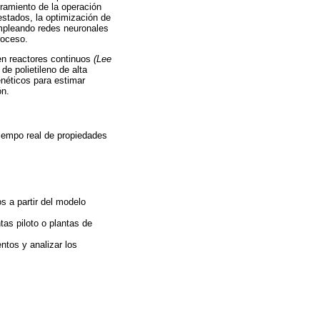
oramiento de la operación
estados, la optimización de
empleando redes neuronales
roceso.
en reactores continuos
(Lee
de polietileno de alta
néticos para estimar
ón.
tiempo real de propiedades
s a partir del modelo
as piloto o plantas de
ntos y analizar los