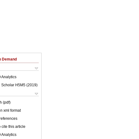
on Demand
 Analytics
 Scholar H5M5 (
2019
)
h (pdf)
 in xml format
 references
cite this article
 Analytics