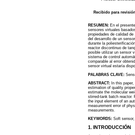
Recibido para revisió
RESUMEN:
En el presente
sensores virtuales basado
propiedades de calidad de
del desarrollo de un senso
durante la poliesterificaci
reactor discontinuo de tan
posible utilizar un sensor
sistema de control automáti
comparable al error obteni
sensor virtual estaría disp
PALABRAS CLAVE:
Senso
ABSTRACT:
In this paper
estimation of quality prope
estimate the molecular weig
stirred-tank batch reactor.
the input element of an aut
measurement error of physic
measurements.
KEYWORDS:
Soft sensor,
1. INTRODUCCIÓN