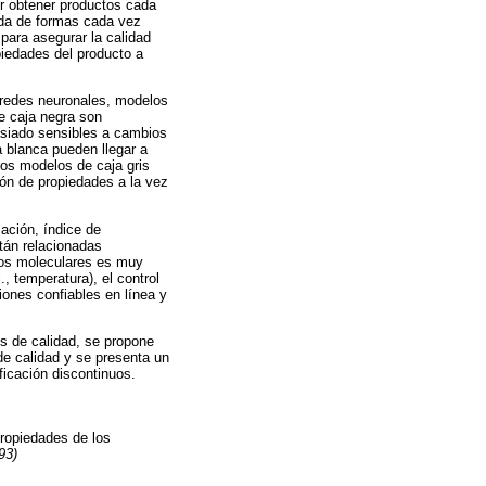
or obtener productos cada
eda de formas cada vez
para asegurar la calidad
piedades del producto a
 redes neuronales, modelos
e caja negra son
asiado sensibles a cambios
 blanca pueden llegar a
Los modelos de caja gris
ión de propiedades a la vez
zación, índice de
tán relacionadas
esos moleculares es muy
, temperatura), el control
iones confiables en línea y
es de calidad, se propone
de calidad y se presenta un
ficación discontinuos.
propiedades de los
93)