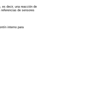
o, es decir, una reacción de
n referencias de sensores
ntín interno para