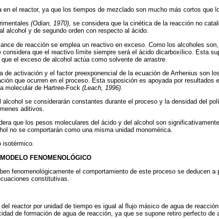
 en el reactor, ya que los tiempos de mezclado son mucho más cortos que lo
erimentales
(Odian, 1970)
, se considera que la cinética de la reacción no catal
al alcohol y de segundo orden con respecto al ácido.
ance de reacción se emplea un reactivo en exceso. Como los alcoholes son
e considera que el reactivo límite siempre será el ácido dicarboxílico. Esta 
a que el exceso de alcohol actúa como solvente de arrastre.
a de activación y el factor preexponencial de la ecuación de Arrhenius son l
cación que ocurren en el proceso. Esta suposición es apoyada por resultados
ía molecular de Hartree-Fock
(Leach, 1996)
.
l alcohol se considerarán constantes durante el proceso y la densidad del po
menes aditivos.
era que los pesos moleculares del ácido y del alcohol son significativamente
lcohol no se comportarán como una misma unidad monomérica.
 isotérmico.
L MODELO FENOMENOLÓGICO
ben fenomenológicamente el comportamiento de este proceso se deducen a p
cuaciones constitutivas.
del reactor por unidad de tiempo es igual al flujo másico de agua de reacción
ocidad de formación de agua de reacción, ya que se supone retiro perfecto de 