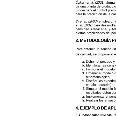
Özkan et al. (2001)
afirman
de una planta de producció
procesos y el control pred
para la predicción de la ca
Yi et al. (2003)
emplearon 
et al. 2002)
para desarrolla
densidad.
Hanai et al. (20
ciertas propiedades del pol
3. METODOLOGÍA 
Para obtener un sensor virt
de calidad, se propone el 
Definir el proceso y
Identificar las con
Formular el modelo 
Obtener el modelo de
fenomenológico.
Diseñar los experim
escala industrial).
Simular el modelo f
resultados obtenido
Implementar el senso
Realizar los ensayos
4. EJEMPLO DE AP
4.1. DESCRIPCIÓN DEL