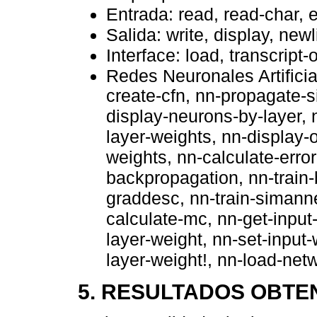
Entrada: read, read-char, 
Salida: write, display, newl
Interface: load, transcript-o
Redes Neuronales Artificial
create-cfn, nn-propagate-s
display-neurons-by-layer, 
layer-weights, nn-display
weights, nn-calculate-error
backpropagation, nn-train
graddesc, nn-train-simannea
calculate-mc, nn-get-input
layer-weight, nn-set-input-
layer-weight!, nn-load-net
5. RESULTADOS OBTE