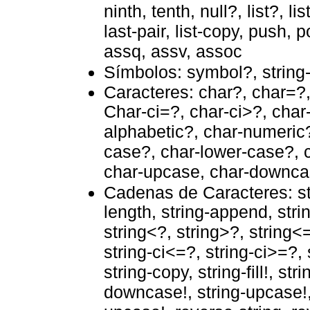
ninth, tenth, null?, list?, lis
last-pair, list-copy, pus
assq, assv, assoc
Símbolos: symbol?, string
Caracteres: char?, char=?
Char-ci=?, char-ci>?, char
alphabetic?, char-numeric
case?, char-lower-case?, c
char-upcase, char-downc
Cadenas de Caracteres: str
length, string-append, string
string<?, string>?, string<=
string-ci<=?, string-ci>=?, s
string-copy, string-fill!, s
downcase!, string-upcase!