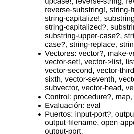
upcase!, reverse-string, re
reverse-substring!, string-he
string-capitalize!, substrin
string-capitalized?, substr
substring-upper-case?, str
case?, string-replace, stri
Vectores: vector?, make-vec
vector-set!, vector->list, lis
vector-second, vector-third,
sixth, vector-seventh, vect
subvector, vector-head, vec
Control: procedure?, map, 
Evaluación: eval
Puertos: input-port?, outp
output-filename, open-appe
output-port.