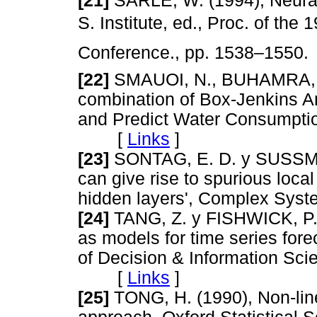
[21]
SARLE, W. (1994), Neural 
S. Institute, ed., Proc. of th
Conference., pp. 1538–15
[22]
SMAUOI, N., BUHAMRA, S
combination of Box-Jenkins A
and Predict Water Consumpti
[
Links
]
[23]
SONTAG, E. D. y SUSSMAN
can give rise to spurious loca
hidden layers', Complex S
[24]
TANG, Z. y FISHWICK, P. 
as models for time series fore
of Decision & Information Scie
[
Links
]
[25]
TONG, H. (1990), Non-lin