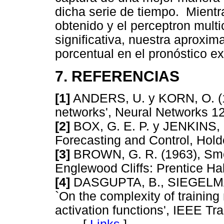
dicha serie de tiempo. Mientr
obtenido y el perceptron multi
significativa, nuestra aproxim
porcentual en el pronóstico ex
7. REFERENCIAS
[1]
ANDERS, U. y KORN, O. (19
networks', Neural Networks
[2]
BOX, G. E. P. y JENKINS, G
Forecasting and Control, H
[3]
BROWN, G. R. (1963), Smoo
Englewood Cliffs: Prentice
[4]
DASGUPTA, B., SIEGELMAN
`On the complexity of training
activation functions', IEEE T