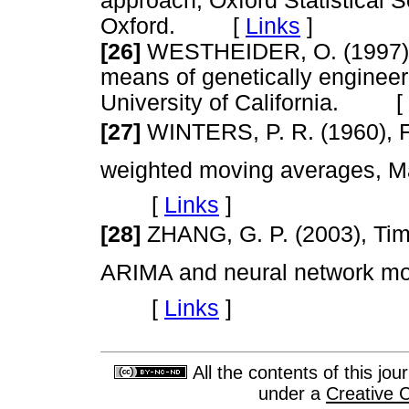
approach, Oxford Statistical 
Oxford. [
Links
]
[26]
WESTHEIDER, O. (1997), P
means of genetically engineer
University of California. [
[27]
WINTERS, P. R. (1960), F
weighted moving averages, 
[
Links
]
[28]
ZHANG, G. P. (2003), Tim
ARIMA and neural network mo
[
Links
]
All the contents of this jo
under a
Creative 