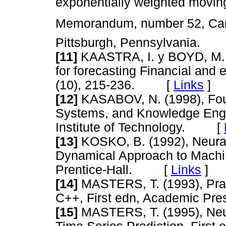
exponentially weighted movin
Memorandum, number 52, Carn
Pittsburgh, Pennsylvania.
[11]
KAASTRA, I. y BOYD, M. (
for forecasting Financial and
(10), 215-236. [
Links
]
[12]
KASABOV, N. (1998), Fou
Systems, and Knowledge Engi
Institute of Technology. [
[13]
KOSKO, B. (1992), Neura
Dynamical Approach to Machine
Prentice-Hall. [
Links
]
[14]
MASTERS, T. (1993), Prac
C++, First edn, Academic P
[15]
MASTERS, T. (1995), Neur