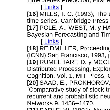
Time Series Prediction, First 
[
Links
]
[16]
MILLS, T. C. (1993), The 
time series, Cambridge Pre
[17]
POLE, A., WEST, M. y HA
Bayesian Forecasting and Tim
[
Links
]
[18]
REIDMILLER, Proceedings 
(ICNN) San Francisco, 199
[19]
RUMELHART, D. y MCCLELL
Distributed Processing, Explor
Cognition, Vol. 1, MIT Pre
[20]
SAAD, E., PROKHOROV, 
`Comparative study of stock tr
recurrent and probabilistic ne
Networks 9, 1456--1470. 