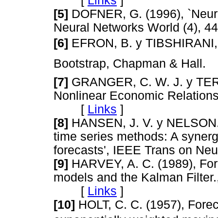
[
Links
]
[5]
DOFNER, G. (1996), `Neural
Neural Networks World (4)
[6]
EFRON, B. y TIBSHIRANI, R.
Bootstrap, Chapman & Hal
[7]
GRANGER, C. W. J. y TERÄ
Nonlinear Economic Relationsh
[
Links
]
[8]
HANSEN, J. V. y NELSON., 
time series methods: A synerg
forecasts', IEEE Trans on 
[9]
HARVEY, A. C. (1989), Forec
models and the Kalman Filter.
[
Links
]
[10]
HOLT, C. C. (1957), Forec