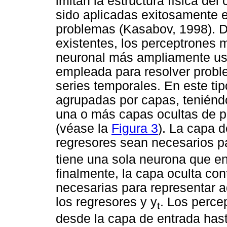
imitan la estructura física de
sido aplicadas exitosamente en
problemas (Kasabov, 1998). 
existentes, los perceptrones m
neuronal más ampliamente usa
empleada para resolver proble
series temporales. En este ti
agrupadas por capas, teniénd
una o más capas ocultas de p
(véase
la
Figura 3
). La capa 
regresores sean necesarios pa
tiene una sola neurona que en
finalmente, la capa oculta co
necesarias para representar 
los regresores y y
. Los perce
t
desde la capa de entrada hast